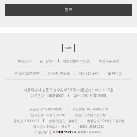
PC버전
회사소개
윤리강령
개인정보처리방침
이용자위원회
청소년보호정책
정정·반론보도
기사심의규정
불편신고
서울특별시 성동구 성수일로 39-34 서울숲더스페이스 12층
대표전화 : 1800-6522
팩스 : 070-4015-8658
편집국 : 070-4010-8512
사업본부 : 070-4010-7078
등록번호 : 서울 아 02897
제호 : 비즈니스포스트
등록일: 2013.11.13
발행·편집인 : 강석운
발행일자: 2013년 12월 2일
청소년보호책임자 : 강석운
ISSN : 2636-171X
Copyright ⓒ
B
USINESSPOST
. All rights reserved.