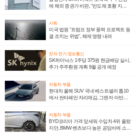
에 해외 증권가 비판, "반도체 호황 지속
성 의문"
사회
미국 법원 "트럼프 정부 풍력 프로젝트 동
결 조치는 위법", 해제 명령 내려
전자·전기·정보통신
SK하이닉스 1주당 375원 현금배당 실시,
추가 주주환원 계획 9월 공개 예정
자동차·부품
현대차 올해 SUV 국내 베스트셀러 톱10
에서 싼타페만 자리매김, 그랜저·아반떼
'세단 쌍끌이'로 내수 방어
자동차·부품
BYD코리아 가격 앞세워 수입차 4위 올랐
지만, BMW·벤츠보다 높은 공임비에 소비
자 불만 폭발