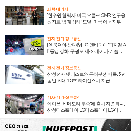
화학·에너지
'한수원 협력사' 미국 오클로 SMR 연구용
원자로 '임계 상태' 도달, 미국 에너지부
"중요한 이정표"
전자·전기·정보통신
[AI 뭉쳐야 산다⑧] LG·엔비디아 '피지컬 A
I' 동맹 강화, 구광모 제조·데이터·기술 결
집해 종합 로보틱스 기업으로
전자·전기·정보통신
삼성전자 넷리스트와 특허분쟁 매듭, 5년
동안 최대 1.3조 라이선스비 지급
전자·전기·정보통신
아이폰18 '메모리 부족'에 출시 지연되나,
삼성디스플레이 LG디스플레이 LG이노
텍 '탈애플' 수익 다각화 속도