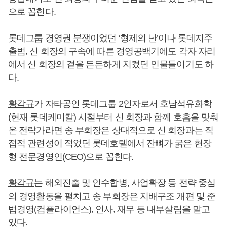
으로 꼽힌다.
롯데그룹 경영권 분쟁이었던 ‘형제의 난’이나 롯데지주
출범, 신 회장의 구속에 따른 경영공백기에도 각자 자리
에서 신 회장의 곁을 든든하게 지켰던 인물들이기도 하
다.
황각규
가 자타공인 롯데그룹 2인자로서 호남석유화학
(현재 롯데케미칼) 시절부터 신 회장과 함께 호흡을 맞춰
온 전략가라면 송 부회장은 상대적으로 신 회장과는 직
접적 관련성이 적었던 롯데호텔에서 잔뼈가 굵은 현장
형 전문경영인(CEO)으로 꼽힌다.
황각규
는 해외진출 및 인수합병, 사업확장 등 전략 중심
의 경영활동을 펼치고 송 부회장은 지배구조 개편 및 준
법경영(컴플라이언스), 인사, 재무 등 내부살림을 맡고
있다.