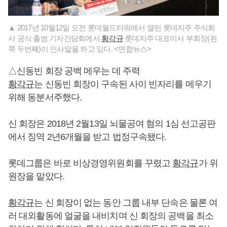
▲ 2017년 10월12일 오전 롯데월드타워에서 열린 롯데지주 주식회
사 공식 출범 기자간담회에서
황각규
롯데지주 대표이사 부회장(왼
쪽 두번째)이 인사말을 하고 있다. <연합뉴스>
△신동빈 회장 공백 메우는 데 주력
황각규
는 신동빈 회장이 구속된 사이 빈자리를 메우기
위해 동분서주했다.
신 회장은 2018년 2월13일 뇌물공여 혐의 1심 선고공판
에서 징역 2년6개월을 받고 법정구속됐다.
롯데그룹은 바로 비상경영위원회를 꾸렸고
황각규
가 위
원장을 맡았다.
황각규
는 신 회장이 없는 동안 그룹 내부 단속은 물론 여
러 대외활동에 얼굴을 내비치며 신 회장의 공백을 최소