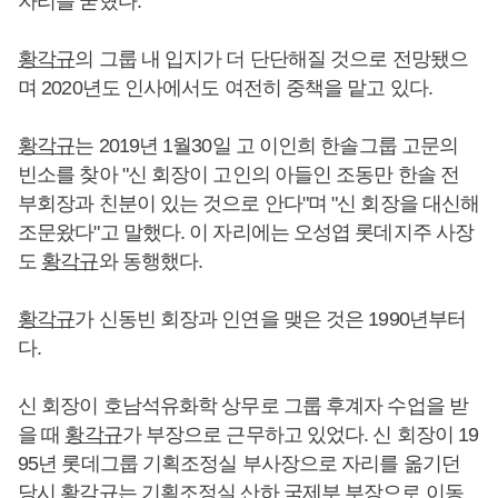
자리를 굳혔다.
황각규
의 그룹 내 입지가 더 단단해질 것으로 전망됐으
며 2020년도 인사에서도 여전히 중책을 맡고 있다.
황각규
는 2019년 1월30일 고 이인희 한솔그룹 고문의
빈소를 찾아 "신 회장이 고인의 아들인 조동만 한솔 전
부회장과 친분이 있는 것으로 안다"며 "신 회장을 대신해
조문왔다"고 말했다. 이 자리에는 오성엽 롯데지주 사장
도
황각규
와 동행했다.
황각규
가 신동빈 회장과 인연을 맺은 것은 1990년부터
다.
신 회장이 호남석유화학 상무로 그룹 후계자 수업을 받
을 때
황각규
가 부장으로 근무하고 있었다. 신 회장이 19
95년 롯데그룹 기획조정실 부사장으로 자리를 옮기던
당시
황각규
는 기획조정실 산하 국제부 부장으로 이동