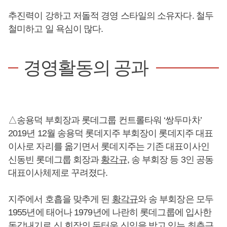
추진력이 강하고 저돌적 경영 스타일의 소유자다. 철두
철미하고 일 욕심이 많다.
경영활동의 공과
△송용덕 부회장과 롯데그룹 컨트롤타워 ‘쌍두마차’
2019년 12월 송용덕 롯데지주 부회장이 롯데지주 대표
이사로 자리를 옮기면서 롯데지주는 기존 대표이사인
신동빈 롯데그룹 회장과
황각규
, 송 부회장 등 3인 공동
대표이사체제로 꾸려졌다.
지주에서 호흡을 맞추게 된
황각규
와 송 부회장은 모두
1955년에 태어나 1979년에 나란히 롯데그룹에 입사한
동갑내기로 신 회장의 두터운 신임을 받고 있는 최측근