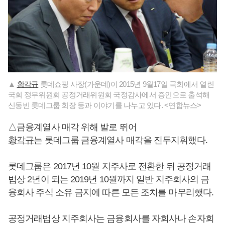
▲
황각규
롯데쇼핑 사장(가운데)이 2015년 9월17일 국회에서 열린
국회 정무위원회 공정거래위원회 국정감사에서 증인으로 출석해
신동빈 롯데그룹 회장 등과 이야기를 나누고 있다. <연합뉴스>
△금융계열사 매각 위해 발로 뛰어
황각규
는 롯데그룹 금융계열사 매각을 진두지휘했다.
롯데그룹은 2017년 10월 지주사로 전환한 뒤 공정거래
법상 2년이 되는 2019년 10월까지 일반 지주회사의 금
융회사 주식 소유 금지에 따른 모든 조치를 마무리했다.
공정거래법상 지주회사는 금융회사를 자회사나 손자회