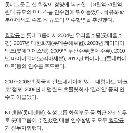
롯데그룹은 신 회장이 경영에 복귀한 뒤 3천억~4천억
원대 규모의 미니스톱 인수전에 뛰어들었다. 석유화학
분야에서도 수조 원 규모의 인수합병을 추진했다.
황각규
는 롯데그룹에서 2004년 우리홈쇼핑(롯데홈쇼
핑), 2007년 대한화재(롯데손해보험), 2008년 케이아이
뱅크(롯데피에스넷), 2009년 두산주류(롯데주류), 2010
년 바이더웨이(코리아세븐), 2012년 하이마트(롯데하이
마트)등의 인수를 주도했다.
2007~2008년 중국과 인도네시아에 있는 대형마트 ‘마크
로’ 점포, 2008년 네덜란드 초콜릿회사 ‘길리안’ 등의 인
수도 이끌었다.
KT렌탈(롯데렌탈), 삼성그룹 화학부문 등 최근 3년 전후
로 롯데그룹이 추진했던 대형 인수합병도 모두
황각규
가 진두지휘했다.