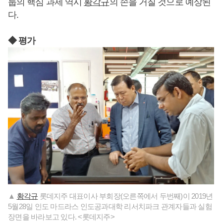
룹의 핵심 과제 역시
황각규
의 손을 거칠 것으로 예상된
다.
◆ 평가
▲
황각규
롯데지주 대표이사 부회장(오른쪽에서 두번째)이 2019년
5월28일 인도 마드라스 인도공과대학 리서치파크 관계자들과 실험
장면을 바라보고 있다. <롯데지주>