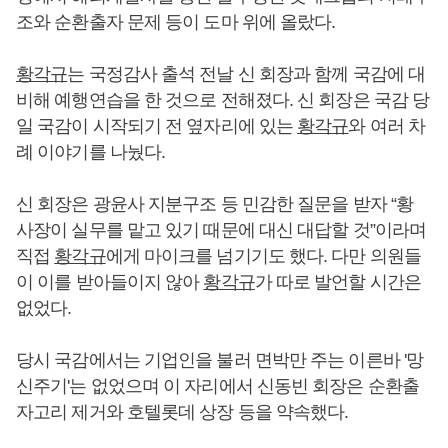
조와 순환출자 문제 등이 도마 위에 올랐다.
황각규
는 국정감사 출석 전날 신 회장과 함께 국감에 대
비해 예행연습을 한 것으로 전해졌다. 신 회장은 국감 당
일 국감이 시작되기 전 옆자리에 있는
황각규
와 여러 차
례 이야기를 나눴다.
신 회장은 광윤사 지분구조 등 민감한 질문을 받자 “황
사장이 실무를 맡고 있기 때문에 대신 대답할 것”이라며
직접
황각규
에게 마이크를 넘기기도 했다. 다만 의원들
이 이를 받아들이지 않아
황각규
가 따로 발언할 시간은
없었다.
당시 국감에서는 기업인을 불러 면박만 주는 이른바 '망
신주기'는 없었으며 이 자리에서 신동빈 회장은 순환출
자고리 제거와 호텔롯데 상장 등을 약속했다.