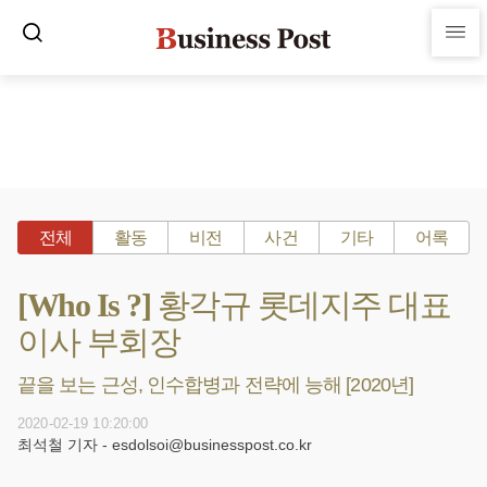
전체
활동
비전
사건
기타
어록
[Who Is ?] 황각규 롯데지주 대표
이사 부회장
끝을 보는 근성, 인수합병과 전략에 능해 [2020년]
2020-02-19 10:20:00
최석철 기자 - esdolsoi@businesspost.co.kr