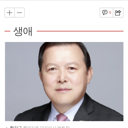
0
생애
▲
황각규
롯데지주 대표이사 부회장.