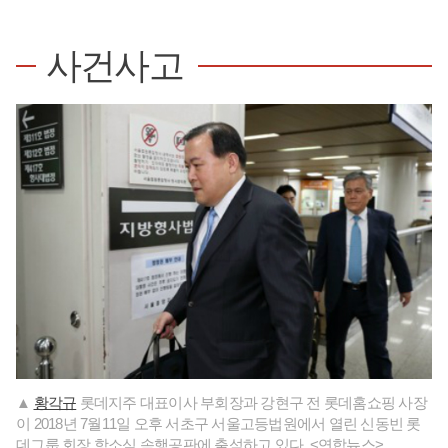
사건사고
▲
황각규
롯데지주 대표이사 부회장과 강현구 전 롯데홈쇼핑 사장
이 2018년 7월11일 오후 서초구 서울고등법원에서 열린 신동빈 롯
데그룹 회장 항소심 속행공판에 출석하고 있다. <연합뉴스>