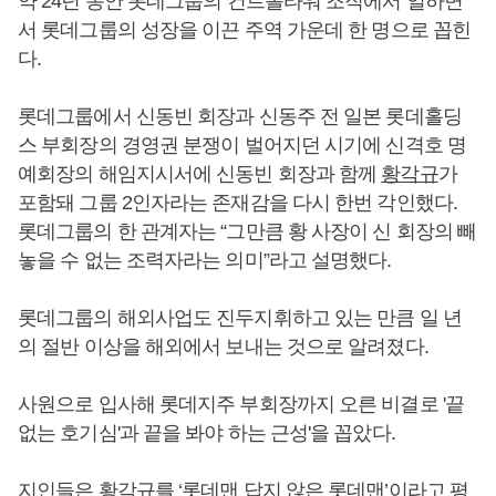
약 24년 동안 롯데그룹의 컨트롤타워 조직에서 일하면
서 롯데그룹의 성장을 이끈 주역 가운데 한 명으로 꼽힌
다.
롯데그룹에서 신동빈 회장과 신동주 전 일본 롯데홀딩
스 부회장의 경영권 분쟁이 벌어지던 시기에 신격호 명
예회장의 해임지시서에 신동빈 회장과 함께
황각규
가
포함돼 그룹 2인자라는 존재감을 다시 한번 각인했다.
롯데그룹의 한 관계자는 “그만큼 황 사장이 신 회장의 빼
놓을 수 없는 조력자라는 의미”라고 설명했다.
롯데그룹의 해외사업도 진두지휘하고 있는 만큼 일 년
의 절반 이상을 해외에서 보내는 것으로 알려졌다.
사원으로 입사해 롯데지주 부회장까지 오른 비결로 '끝
없는 호기심'과 끝을 봐야 하는 근성'을 꼽았다.
지인들은
황각규
를 ‘롯데맨 답지 않은 롯데맨’이라고 평