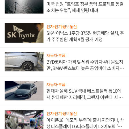
미국 법원 "트럼프 정부 풍력 프로젝트 동결
조치는 위법", 해제 명령 내려
전자·전기·정보통신
SK하이닉스 1주당 375원 현금배당 실시, 추
가 주주환원 계획 9월 공개 예정
자동차·부품
BYD코리아 가격 앞세워 수입차 4위 올랐지
만, BMW·벤츠보다 높은 공임비에 소비자
불만 폭발
자동차·부품
현대차 올해 SUV 국내 베스트셀러 톱10에
서 싼타페만 자리매김, 그랜저·아반떼 '세단
쌍끌이'로 내수 방어
전자·전기·정보통신
아이폰18 '메모리 부족'에 출시 지연되나, 삼
성디스플레이 LG디스플레이 LG이노텍 '탈