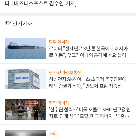
다. [비즈니스포스트 김수연 기자]
인기기사
화학·에너지
로이터 "정제연료 3만 톤 한국에서 러시아
로 이동", 우크라이나의 공격에 수요 늘어
전자·전기·정보통신
삼성전자 SK하이닉스 소극적 주주환원에
해외 증권가 비판, "반도체 호황 지속성 의
문"
화학·에너지
'한수원 협력사' 미국 오클로 SMR 연구용 원
자로 '임계 상태' 도달, 미국 에너지부 "중요
한 이정표"
사회