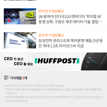
애플' 수익 다각화 속도
전자·전기·정보통신
[AI 뭉쳐야 산다⑧] LG·엔비디아 '피지컬 AI'
동맹 강화, 구광모 제조·데이터·기술 결집
해 종합 로보틱스 기업으로
전자·전기·정보통신
삼성전자 넷리스트와 특허분쟁 매듭, 5년 동
안 최대 1.3조 라이선스비 지급
기사댓글
0
개
200자까지 쓰실 수 있습니다. (현재 0 byte / 최대 400byte)
저작권 등 다른 사람의 권리를 침해하거나 명예를 훼손하는 댓글은 관련 법률에 의해 제재를 받을
수 있습니다.
타인에게 불쾌감을 주는 욕설 등 비하하는 단어가 내용에 포함되거나 인신공격성 글은 관리자의 판
단에 의해 삭제 합니다.