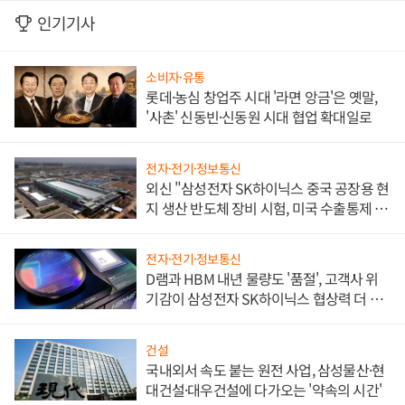
인기기사
소비자·유통
롯데·농심 창업주 시대 '라면 앙금'은 옛말,
'사촌' 신동빈·신동원 시대 협업 확대일로
전자·전기·정보통신
외신 "삼성전자 SK하이닉스 중국 공장용 현
지 생산 반도체 장비 시험, 미국 수출통제 대
비"
전자·전기·정보통신
D램과 HBM 내년 물량도 '품절', 고객사 위
기감이 삼성전자 SK하이닉스 협상력 더 키
워
건설
국내외서 속도 붙는 원전 사업, 삼성물산·현
대건설·대우건설에 다가오는 '약속의 시간'