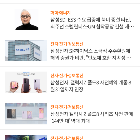
화학·에너지
삼성SDI ESS 수요 급증에 북미 증설 타진,
최주선 스텔란티스·GM 합작공장 건설 재추
진하나
전자·전기·정보통신
삼성전자 SK하이닉스 소극적 주주환원에
해외 증권가 비판, "반도체 호황 지속성 의
문"
전자·전기·정보통신
삼성전자, 갤럭시Z 폴드8 사전예약 개통 8
월31일까지 연장
전자·전기·정보통신
삼성전자 갤럭시 Z 폴드8 시리즈 사전 판매
'144만 대' 역대 최대
전자·전기·정보통신