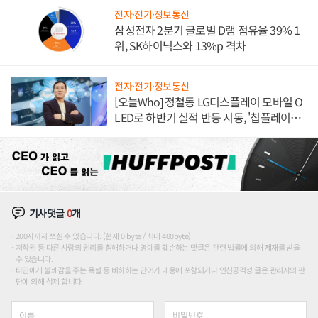
전자·전기·정보통신
삼성전자 2분기 글로벌 D램 점유율 39% 1
위, SK하이닉스와 13%p 격차
전자·전기·정보통신
[오늘Who] 정철동 LG디스플레이 모바일 O
LED로 하반기 실적 반등 시동, '칩플레이
션'에 가격 인하 압박은 부담
기사댓글
0
개
200자까지 쓰실 수 있습니다. (현재 0 byte / 최대 400byte)
저작권 등 다른 사람의 권리를 침해하거나 명예를 훼손하는 댓글은 관련 법률에 의해 제재를 받을
수 있습니다.
타인에게 불쾌감을 주는 욕설 등 비하하는 단어가 내용에 포함되거나 인신공격성 글은 관리자의 판
단에 의해 삭제 합니다.