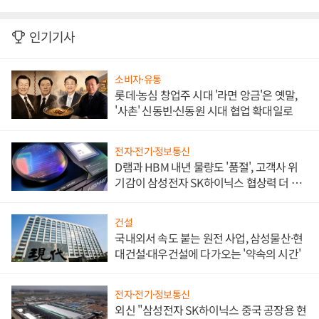
인기기사
소비자·유통
롯데·농심 창업주 시대 '라면 앙금'은 옛말,
'사촌' 신동빈·신동원 시대 협업 확대일로
전자·전기·정보통신
D램과 HBM 내년 물량도 '품절', 고객사 위
기감이 삼성전자 SK하이닉스 협상력 더 키
워
건설
국내외서 속도 붙는 원전 사업, 삼성물산·현
대건설·대우건설에 다가오는 '약속의 시간'
전자·전기·정보통신
외신 "삼성전자 SK하이닉스 중국 공장용 현