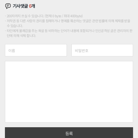
기사댓글
0
개
200자까지 쓰실 수 있습니다. (현재 0 byte / 최대 400byte)
저작권 등 다른 사람의 권리를 침해하거나 명예를 훼손하는 댓글은 관련 법률에 의해 제재를 받을
수 있습니다.
타인에게 불쾌감을 주는 욕설 등 비하하는 단어가 내용에 포함되거나 인신공격성 글은 관리자의 판
단에 의해 삭제 합니다.