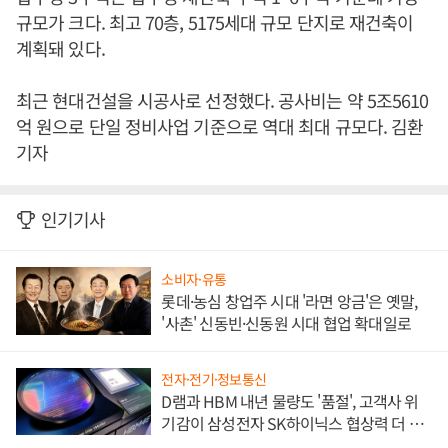
규모가 크다. 최고 70층, 5175세대 규모 단지로 재건축이
계획돼 있다.
최근 현대건설을 시공사로 선정했다. 공사비는 약 5조5610
억 원으로 단일 정비사업 기준으로 역대 최대 규모다. 김환
기자
인기기사
소비자·유통
롯데·농심 창업주 시대 '라면 앙금'은 옛말,
'사촌' 신동빈·신동원 시대 협업 확대일로
전자·전기·정보통신
D램과 HBM 내년 물량도 '품절', 고객사 위
기감이 삼성전자 SK하이닉스 협상력 더 키
워