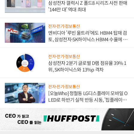
삼성전자 갤럭시 Z 폴드8 시리즈 사전 판매
'144만 대' 역대 최대
전자·전기·정보통신
엔비디아 '루빈 울트라'에도 HBM4 탑재 검
토, 삼성전자·SK하이닉스 HBM4 수율에 주
도권 갈린다
전자·전기·정보통신
삼성전자 2분기 글로벌 D램 점유율 39% 1
위, SK하이닉스와 13%p 격차
전자·전기·정보통신
[오늘Who] 정철동 LG디스플레이 모바일 O
LED로 하반기 실적 반등 시동, '칩플레이
션'에 가격 인하 압박은 부담