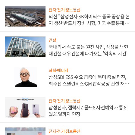
전자·전기·정보통신
외신 "삼성전자 SK하이닉스 중국 공장용 현
지 생산 반도체 장비 시험, 미국 수출통제 대
비"
건설
국내외서 속도 붙는 원전 사업, 삼성물산·현
대건설·대우건설에 다가오는 '약속의 시간'
화학·에너지
삼성SDI ESS 수요 급증에 북미 증설 타진,
최주선 스텔란티스·GM 합작공장 건설 재추
진하나
전자·전기·정보통신
삼성전자, 갤럭시Z 폴드8 사전예약 개통 8
월31일까지 연장
전자·전기·정보통신