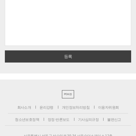
PC버전
회사소개
윤리강령
개인정보처리방침
이용자위원회
청소년보호정책
정정·반론보도
기사심의규정
불편신고