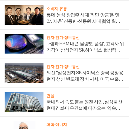
소비자·유통
롯데·농심 창업주 시대 '라면 앙금'은 옛
말, '사촌' 신동빈·신동원 시대 협업 확대
일로
전자·전기·정보통신
D램과 HBM 내년 물량도 '품절', 고객사 위
기감이 삼성전자 SK하이닉스 협상력 더
키워
전자·전기·정보통신
외신 "삼성전자 SK하이닉스 중국 공장용
현지 생산 반도체 장비 시험, 미국 수출통
제 대비"
건설
국내외서 속도 붙는 원전 사업, 삼성물산·
현대건설·대우건설에 다가오는 '약속의
시간'
화학·에너지