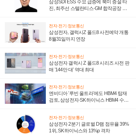
삼성SDI ESS 수요 급증에 북미 증설 타
진, 최주선 스텔란티스·GM 합작공장 건
설 재추진하나
전자·전기·정보통신
삼성전자, 갤럭시Z 폴드8 사전예약 개통
8월31일까지 연장
전자·전기·정보통신
삼성전자 갤럭시 Z 폴드8 시리즈 사전 판
매 '144만 대' 역대 최대
전자·전기·정보통신
엔비디아 '루빈 울트라'에도 HBM4 탑재
검토, 삼성전자·SK하이닉스 HBM4 수율
에 주도권 갈린다
전자·전기·정보통신
삼성전자 2분기 글로벌 D램 점유율 39%
1위, SK하이닉스와 13%p 격차