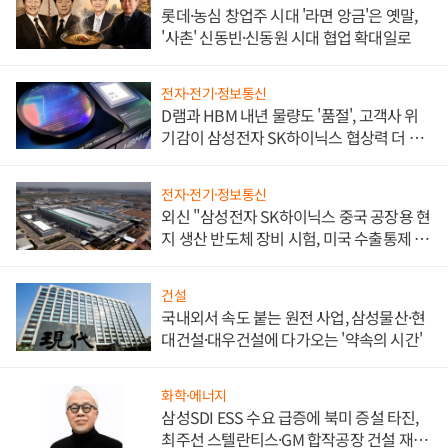
롯데·농심 창업주 시대 '라면 앙금'은 옛말,
'사촌' 신동빈·신동원 시대 협업 확대일로
전자·전기·정보통신
D램과 HBM 내년 물량도 '품절', 고객사 위
기감이 삼성전자 SK하이닉스 협상력 더 키
워
전자·전기·정보통신
외신 "삼성전자 SK하이닉스 중국 공장용 현
지 생산 반도체 장비 시험, 미국 수출통제 대
비"
건설
국내외서 속도 붙는 원전 사업, 삼성물산·현
대건설·대우건설에 다가오는 '약속의 시간'
화학·에너지
삼성SDI ESS 수요 급증에 북미 증설 타진,
최주선 스텔란티스·GM 합작공장 건설 재추