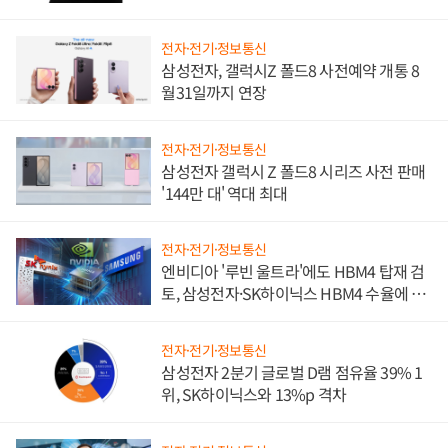
진하나
전자·전기·정보통신
삼성전자, 갤럭시Z 폴드8 사전예약 개통 8
월31일까지 연장
전자·전기·정보통신
삼성전자 갤럭시 Z 폴드8 시리즈 사전 판매
'144만 대' 역대 최대
전자·전기·정보통신
엔비디아 '루빈 울트라'에도 HBM4 탑재 검
토, 삼성전자·SK하이닉스 HBM4 수율에 주
도권 갈린다
전자·전기·정보통신
삼성전자 2분기 글로벌 D램 점유율 39% 1
위, SK하이닉스와 13%p 격차