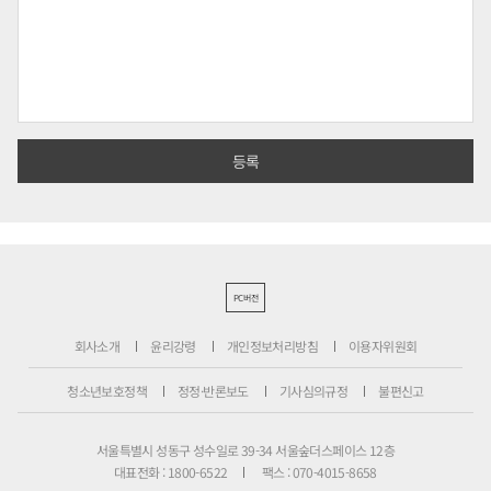
PC버전
회사소개
윤리강령
개인정보처리방침
이용자위원회
청소년보호정책
정정·반론보도
기사심의규정
불편신고
서울특별시 성동구 성수일로 39-34 서울숲더스페이스 12층
대표전화 : 1800-6522
팩스 : 070-4015-8658