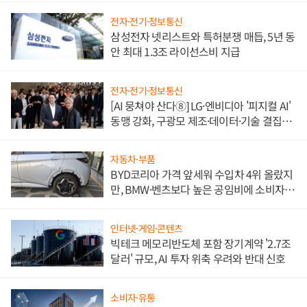
전자·전기·정보통신
삼성전자 넷리스트와 특허분쟁 매듭, 5년 동
안 최대 1.3조 라이선스비 지급
전자·전기·정보통신
[AI 뭉쳐야 산다⑧] LG·엔비디아 '피지컬 AI'
동맹 강화, 구광모 제조·데이터·기술 결집
해 종합 로보틱스 기업으로
자동차·부품
BYD코리아 가격 앞세워 수입차 4위 올랐지
만, BMW·벤츠보다 높은 공임비에 소비자
불만 폭발
인터넷·게임·콘텐츠
빅테크 메모리반도체 포함 장기계약 '2.7조
달러' 규모, AI 투자 위축 우려와 반대 신호
소비자·유통