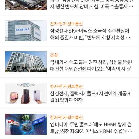
지 생산 반도체 장비 시험, 미국 수출통제 대
비"
전자·전기·정보통신
삼성전자 SK하이닉스 소극적 주주환원에
해외 증권가 비판, "반도체 호황 지속성 의
문"
건설
국내외서 속도 붙는 원전 사업, 삼성물산·현
대건설·대우건설에 다가오는 '약속의 시간'
전자·전기·정보통신
삼성전자, 갤럭시Z 폴드8 사전예약 개통 8
월31일까지 연장
전자·전기·정보통신
엔비디아 '루빈 울트라'에도 HBM4 탑재 검
토, 삼성전자·SK하이닉스 HBM4 수율에 주
도권 갈린다