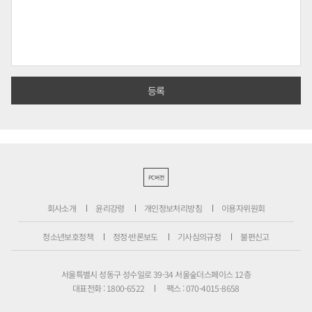
PC버전
회사소개
윤리강령
개인정보처리방침
이용자위원회
청소년보호정책
정정·반론보도
기사심의규정
불편신고
서울특별시 성동구 성수일로 39-34 서울숲더스페이스 12층
대표전화 : 1800-6522
팩스 : 070-4015-8658