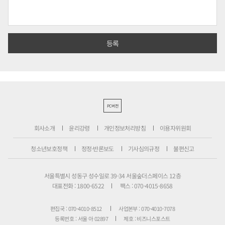
PC버전
회사소개
윤리강령
개인정보처리방침
이용자위원회
청소년보호정책
정정·반론보도
기사심의규정
불편신고
서울특별시 성동구 성수일로 39-34 서울숲더스페이스 12층
대표전화 : 1800-6522
팩스 : 070-4015-8658
편집국 : 070-4010-8512
사업본부 : 070-4010-7078
등록번호 : 서울 아 02897
제호 : 비즈니스포스트