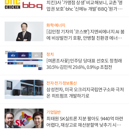
치킨3사 '가맹점 상생' 비교해보니, 교촌 '영
업권 보호'·bhc '신메뉴 개발'·BBQ '원가 부
담'
화학·에너지
[김민정 기자의 '코스뽀'] 지엔씨에너지 AI 붐
에 비상발전기 호황, 안병철 친환경 에너지
발전전문기업 향한다
정치
[여론조사꽃] 민주당 당대표 선호도 정청래
30.5%·김민석 29.6%, 0.9%p 초접전
전자·전기·정보통신
삼성전자, 미국 오크리지국립연구소와 극저
온 히트펌프 개발하기로
기업일반
최태원 SK실트론 지분 팔아도 9440억 마련
어렵다, 재상고로 재산분할액 낮추기 시도