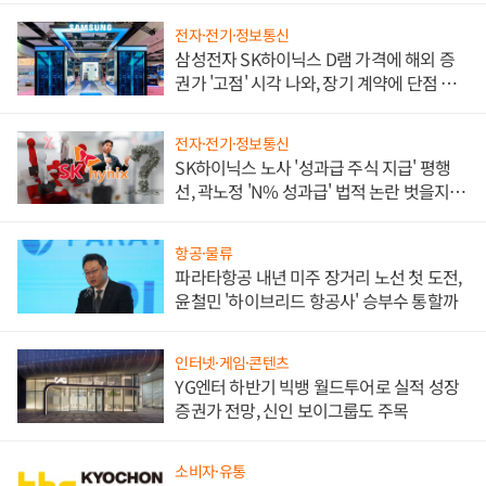
전자·전기·정보통신
삼성전자 SK하이닉스 D램 가격에 해외 증
권가 '고점' 시각 나와, 장기 계약에 단점 부
각
전자·전기·정보통신
SK하이닉스 노사 '성과급 주식 지급' 평행
선, 곽노정 'N% 성과급' 법적 논란 벗을지 주
목
항공·물류
파라타항공 내년 미주 장거리 노선 첫 도전,
윤철민 '하이브리드 항공사' 승부수 통할까
인터넷·게임·콘텐츠
YG엔터 하반기 빅뱅 월드투어로 실적 성장
증권가 전망, 신인 보이그룹도 주목
소비자·유통