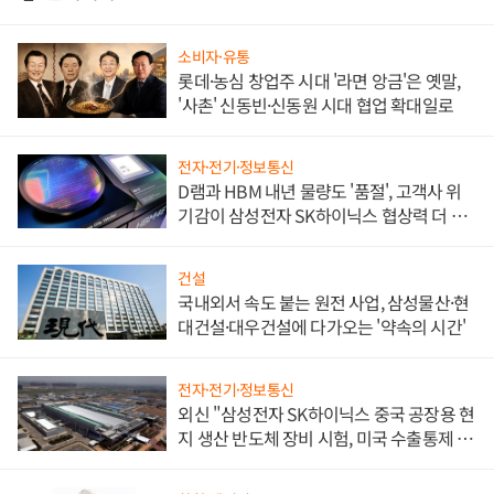
소비자·유통
롯데·농심 창업주 시대 '라면 앙금'은 옛말,
'사촌' 신동빈·신동원 시대 협업 확대일로
전자·전기·정보통신
D램과 HBM 내년 물량도 '품절', 고객사 위
기감이 삼성전자 SK하이닉스 협상력 더 키
워
건설
국내외서 속도 붙는 원전 사업, 삼성물산·현
대건설·대우건설에 다가오는 '약속의 시간'
전자·전기·정보통신
외신 "삼성전자 SK하이닉스 중국 공장용 현
지 생산 반도체 장비 시험, 미국 수출통제 대
비"