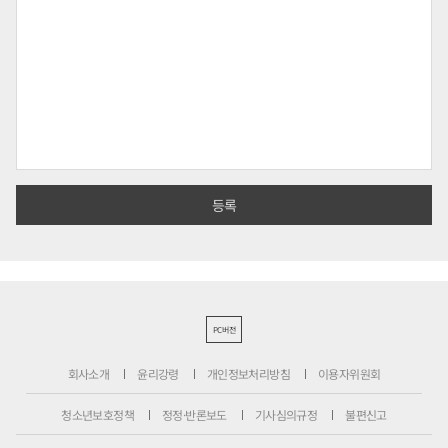
PC버전
회사소개
윤리강령
개인정보처리방침
이용자위원회
청소년보호정책
정정·반론보도
기사심의규정
불편신고