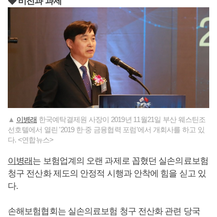
◆ 비전과 과제
▲
이병래
한국예탁결제원 사장이 2019년 11월21일 부산 웨스틴조
선호텔에서 열린 '2019 한·중 금융협력 포럼'에서 개회사를 하고 있
다. <연합뉴스>
이병래
는 보험업계의 오랜 과제로 꼽혔던 실손의료보험
청구 전산화 제도의 안정적 시행과 안착에 힘을 싣고 있
다.
손해보험협회는 실손의료보험 청구 전산화 관련 당국