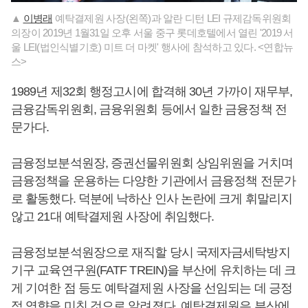
▲
이병래
예탁결제원 사장(왼쪽)과 알란 디턴 LEI 규제감독위원회
의장이 2019년 1월31일 오후 서울 중구 롯데호텔에서 열린 '2019 서
울 LEI(법인식별기호) 미트 더 마켓' 행사에 참석하고 있다. <연합뉴
스>
1989년 제32회 행정고시에 합격해 30년 가까이 재무부,
금융감독위원회, 금융위원회 등에서 일한 금융정책 전
문가다.
금융정보분석원장, 증권선물위원회 상임위원을 거치며
금융정책을 운용하는 다양한 기관에서 금융정책 전문가
로 활동했다. 덕분에 낙하산 인사 논란에 크게 휘말리지
않고 21대 예탁결제원 사장에 취임했다.
금융정보분석원장으로 재직할 당시 국제자금세탁방지
기구 교육연구원(FATF TREIN)을 부산에 유치하는 데 크
게 기여한 점 등도 예탁결제원 사장을 선임되는 데 긍정
적 영향을 미친 것으로 알려졌다. 예탁결제원은 부산에