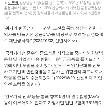
▲
이문화
삼성생명 사장(앞줄 맨 오른쪽)이 2023년 12월6일 정부서
울청사에서 열린 보험회사 CEO 간담회에서 이복현 금융감독원장
(앞줄 왼쪽 네 번째) 및 참석자들과 기념촬영을 하고 있다. <연합뉴
스>
"위기의 변곡점마다 과감한 도전을 통해 성장의 경험과
역사를 만들어온 성공DNA를 바탕으로 초격차 삼성화재
로 재탄생하자." (2024/01/02, 신년사에서)
"공정거래법 준수의 중요성을 시작으로 중대재해처벌법
동향 및 기업의 대응 방향에 대한 궁긍증을 풀어드리기
위해 이번 포럼을 준비했다. 앞으로도 안전문화를 선도
하고 기업의 안전경영을 지원하는 위험관리 파트너로서
역할을 충실히 수행하겠다." (2022/06/29, 삼성화재 기업
안전 포럼을 열면서)
“인오가닉 전략 등을 통해 향후 5년 내 인수합병(M&A)
등이 이루어지게 된다고 가정하면 일반보험의 75%까지