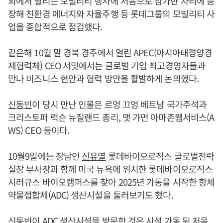
외에서 열리는 모빌리티 행사에 처음으로 참가한 자리에 등
장해 친환경 에너지와 자율주행 등 롯데그룹의 모빌리티 사
업을 종합적으로 점검했다.
같은해 10월 말 경북 경주에서 열린 APEC(아시아태평양경
제협력체) CEO 서밋에서는 글로벌 기업 최고경영자들과
만나 비즈니스 현안과 협력 방안을 활발하게 논의했다.
신동빈
이 당시 만난 인물은 르엉 끄엉 베트남 국가주석과
크리스토퍼 럭슨 뉴질랜드 총리, 맷 가먼 아마존웹서비스(A
WS) CEO 등이다.
10월9일에는 장남인
신유열
롯데바이오로직스 글로벌전략
실장 부사장과 함께 미국 뉴욕에 위치한 롯데바이오로직스
시러큐스 바이오캠퍼스를 찾아 2025년 가동을 시작한 항체
약물접합체(ADC) 생산시설을 둘러보기도 했다.
신동빈
이 ADC 생산시설을 방문한 것은 시설 가동 뒤 처음