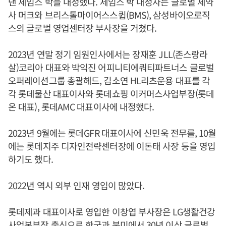
낸 제임스 박을 내정했다. 제임스 박 내정자는 글로벌 제약
사 머크와 브리스톨마이어스스큅(BMS), 삼성바이오로직
스의 글로벌 영업센터장 부사장을 거쳤다.
2023년 연말 정기 임원인사에서는 장재훈 JLL(존스랑라
살)코리아 대표와 박익진 어피니티에쿼티파트너스 글로벌
오퍼레이션그룹 총괄헤드, 김소연 HL리츠운용 대표를 각
각 롯데물산 대표이사와 롯데쇼핑 이커머스사업부장(롯데
온 대표), 롯데AMC 대표이사에 내정했다.
2023년 9월에는 롯데GFR 대표이사에 신민욱 전무를, 10월
에는 롯데지주 디자인전략센터장에 이돈태 사장 등을 영입
하기도 했다.
2022년 역시 외부 인재 영입이 많았다.
롯데제과 대표이사로 영입한 이창엽 부사장은 LG생활건강
사업본부장 출신으로 한국과 북미에서 30년 이상 글로벌