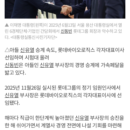
▲ 이재명 대통령(왼쪽)이 2025년 6월13일 서울 용산 대통령실에서 열
린 6경제단체·기업인 간담회에서
신동빈
롯데그룹 회장과 악수하고 있
다. <대통령실통신사진기자단>
△아들
신유열
승계 속도, 롯데바이오로직스 각자대표이사
선임하며 시험대 올려
신동빈
은 아들인
신유열
부사장의 경영 승계에 가속페달을
밟고 있다.
2025년 11월26일 실시된 롯데그룹의 정기 임원인사에서
신유열
부사장은 롯데바이오로직스의 각자대표이사에 선
임됐다.
해마다 직급이 한단계씩 높아졌던
신유열
부사장의 승진을
한 해 쉬어가면서 계열사 경영 전면에 나설 기회를 마련해