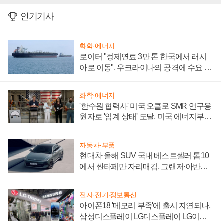
인기기사
화학·에너지
로이터 "정제연료 3만 톤 한국에서 러시
아로 이동", 우크라이나의 공격에 수요 늘
어
화학·에너지
'한수원 협력사' 미국 오클로 SMR 연구용
원자로 '임계 상태' 도달, 미국 에너지부
"중요한 이정표"
자동차·부품
현대차 올해 SUV 국내 베스트셀러 톱10
에서 싼타페만 자리매김, 그랜저·아반떼
'세단 쌍끌이'로 내수 방어
전자·전기·정보통신
아이폰18 '메모리 부족'에 출시 지연되나,
삼성디스플레이 LG디스플레이 LG이노