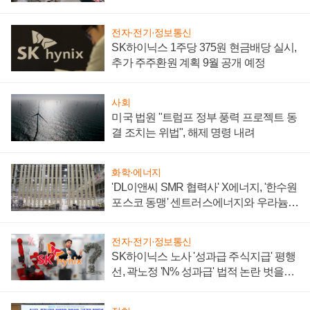
텍 '탈애플' 수익 다각화 속도
전자·전기·정보통신
SK하이닉스 1주당 375원 현금배당 실시,
추가 주주환원 계획 9월 공개 예정
사회
미국 법원 "트럼프 정부 풍력 프로젝트 동
결 조치는 위법", 해제 명령 내려
화학·에너지
'DL이앤씨 SMR 협력사' X에너지, '한수원
포스코 동맹' 센트러스에너지와 우라늄
계약 체결
전자·전기·정보통신
SK하이닉스 노사 '성과급 주식지급' 평행
선, 곽노정 'N% 성과급' 법적 논란 벗을지
주목