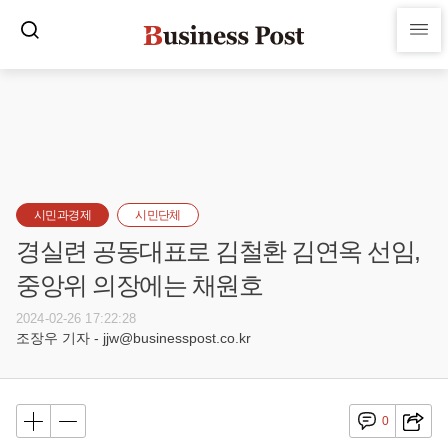
시민과경제
시민단체
경실련 공동대표로 김철환 김연옥 선임,
중앙위 의장에는 채원호
2024-02-26 17:22:28
조장우 기자 - jjw@businesspost.co.kr
0