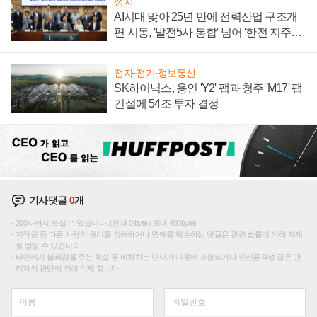
정치
AI시대 맞아 25년 만에 전력산업 구조개
편 시동, '발전5사 통합' 넘어 '한전 지주사'
재편론도
전자·전기·정보통신
SK하이닉스, 용인 'Y2' 팹과 청주 'M17' 팹
건설에 54조 투자 결정
기사댓글
0
개
200자까지 쓰실 수 있습니다. (현재 0 byte / 최대 400byte)
저작권 등 다른 사람의 권리를 침해하거나 명예를 훼손하는 댓글은 관련 법률에 의해 제재
를 받을 수 있습니다.
타인에게 불쾌감을 주는 욕설 등 비하하는 단어가 내용에 포함되거나 인신공격성 글은 관
리자의 판단에 의해 삭제 합니다.