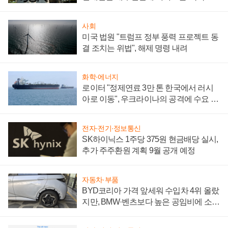
시간'
사회
미국 법원 "트럼프 정부 풍력 프로젝트 동
결 조치는 위법", 해제 명령 내려
화학·에너지
로이터 "정제연료 3만 톤 한국에서 러시
아로 이동", 우크라이나의 공격에 수요 늘
어
전자·전기·정보통신
SK하이닉스 1주당 375원 현금배당 실시,
추가 주주환원 계획 9월 공개 예정
자동차·부품
BYD코리아 가격 앞세워 수입차 4위 올랐
지만, BMW·벤츠보다 높은 공임비에 소비
자 불만 폭발