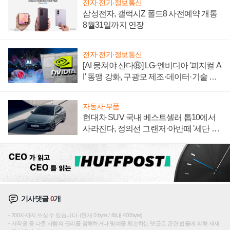
전자·전기·정보통신
삼성전자, 갤럭시Z 폴드8 사전예약 개통
8월31일까지 연장
전자·전기·정보통신
[AI 뭉쳐야 산다⑧] LG·엔비디아 '피지컬 A
I' 동맹 강화, 구광모 제조·데이터·기술 결
집해 종합 로보틱스 기업으로
자동차·부품
현대차 SUV 국내 베스트셀러 톱10에서
사라진다, 정의선 그랜저·아반떼 '세단 쌍
끌이'로 내수 방어
기사댓글
0
개
200자까지 쓰실 수 있습니다. (현재 0 byte / 최대 400byte)
저작권 등 다른 사람의 권리를 침해하거나 명예를 훼손하는 댓글은 관련 법률에 의해 제재