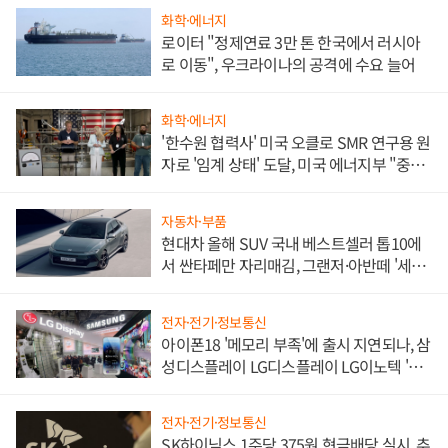
화학·에너지
로이터 "정제연료 3만 톤 한국에서 러시아
로 이동", 우크라이나의 공격에 수요 늘어
화학·에너지
'한수원 협력사' 미국 오클로 SMR 연구용 원
자로 '임계 상태' 도달, 미국 에너지부 "중요
한 이정표"
자동차·부품
현대차 올해 SUV 국내 베스트셀러 톱10에
서 싼타페만 자리매김, 그랜저·아반떼 '세단
쌍끌이'로 내수 방어
전자·전기·정보통신
아이폰18 '메모리 부족'에 출시 지연되나, 삼
성디스플레이 LG디스플레이 LG이노텍 '탈
애플' 수익 다각화 속도
전자·전기·정보통신
SK하이닉스 1주당 375원 현금배당 실시, 추