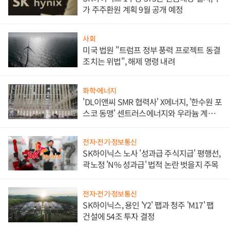
가 주주환원 계획 9월 공개 예정
사회
미국 법원 "트럼프 정부 풍력 프로젝트 동결
조치는 위법", 해제 명령 내려
화학·에너지
'DL이앤씨 SMR 협력사' X에너지, '한수원 포
스코 동맹' 센트러스에너지와 우라늄 계약
체결
전자·전기·정보통신
SK하이닉스 노사 '성과급 주식지급' 평행선,
곽노정 'N% 성과급' 법적 논란 벗을지 주목
전자·전기·정보통신
SK하이닉스, 용인 'Y2' 팹과 청주 'M17' 팹
건설에 54조 투자 결정