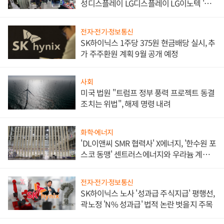
성디스플레이 LG디스플레이 LG이노텍 '탈
애플' 수익 다각화 속도
전자·전기·정보통신
SK하이닉스 1주당 375원 현금배당 실시, 추
가 주주환원 계획 9월 공개 예정
사회
미국 법원 "트럼프 정부 풍력 프로젝트 동결
조치는 위법", 해제 명령 내려
화학·에너지
'DL이앤씨 SMR 협력사' X에너지, '한수원 포
스코 동맹' 센트러스에너지와 우라늄 계약
체결
전자·전기·정보통신
SK하이닉스 노사 '성과급 주식지급' 평행선,
곽노정 'N% 성과급' 법적 논란 벗을지 주목