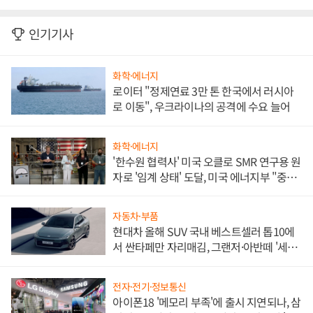
인기기사
화학·에너지
로이터 "정제연료 3만 톤 한국에서 러시아
로 이동", 우크라이나의 공격에 수요 늘어
화학·에너지
'한수원 협력사' 미국 오클로 SMR 연구용 원
자로 '임계 상태' 도달, 미국 에너지부 "중요
한 이정표"
자동차·부품
현대차 올해 SUV 국내 베스트셀러 톱10에
서 싼타페만 자리매김, 그랜저·아반떼 '세단
쌍끌이'로 내수 방어
전자·전기·정보통신
아이폰18 '메모리 부족'에 출시 지연되나, 삼