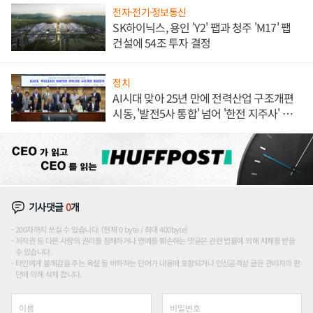
전자·전기·정보통신
SK하이닉스, 용인 'Y2' 팹과 청주 'M17' 팹
건설에 54조 투자 결정
정치
AI시대 맞아 25년 만에 전력산업 구조개편
시동, '발전5사 통합' 넘어 '한전 지주사' 재편
론도
기사댓글
0
개
200자까지 쓰실 수 있습니다. (현재 0 byte / 최대 400byte)
저작권 등 다른 사람의 권리를 침해하거나 명예를 훼손하는 댓글은 관련 법률에 의해 제재를 받을
수 있습니다.
타인에게 불쾌감을 주는 욕설 등 비하하는 단어가 내용에 포함되거나 인신공격성 글은 관리자의 판
단에 의해 삭제 합니다.