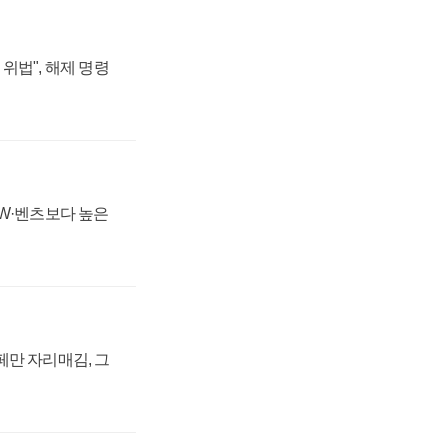
위법", 해제 명령
MW·벤츠보다 높은
페만 자리매김, 그