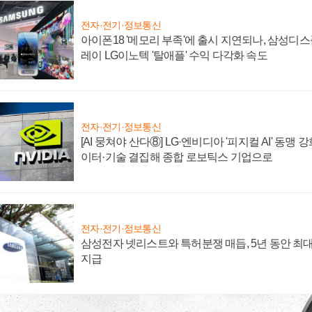
전자·전기·정보통신
아이폰18 '메모리 부족'에 출시 지연되나, 삼성디
레이 LG이노텍 '탈애플' 수익 다각화 속도
전자·전기·정보통신
[AI 뭉쳐야 산다⑧] LG·엔비디아 '피지컬 AI' 동맹 
이터·기술 결집해 종합 로보틱스 기업으로
전자·전기·정보통신
삼성전자 넷리스트와 특허분쟁 매듭, 5년 동안 최대
지급