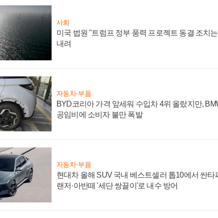
사회
미국 법원 "트럼프 정부 풍력 프로젝트 동결 조치는 
내려
자동차·부품
BYD코리아 가격 앞세워 수입차 4위 올랐지만, B
공임비에 소비자 불만 폭발
자동차·부품
현대차 올해 SUV 국내 베스트셀러 톱10에서 싼타
랜저·아반떼 '세단 쌍끌이'로 내수 방어