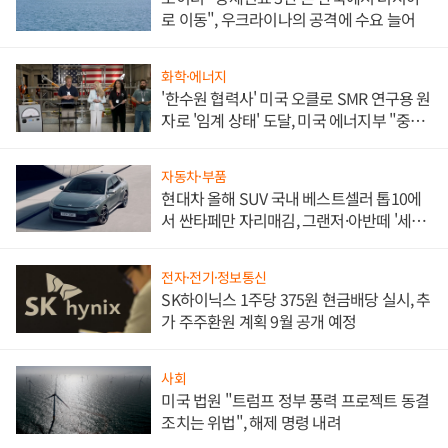
로 이동", 우크라이나의 공격에 수요 늘어
화학·에너지
'한수원 협력사' 미국 오클로 SMR 연구용 원
자로 '임계 상태' 도달, 미국 에너지부 "중요
한 이정표"
자동차·부품
현대차 올해 SUV 국내 베스트셀러 톱10에
서 싼타페만 자리매김, 그랜저·아반떼 '세단
쌍끌이'로 내수 방어
전자·전기·정보통신
SK하이닉스 1주당 375원 현금배당 실시, 추
가 주주환원 계획 9월 공개 예정
사회
미국 법원 "트럼프 정부 풍력 프로젝트 동결
조치는 위법", 해제 명령 내려