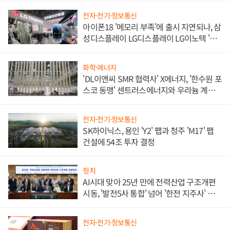
전자·전기·정보통신
아이폰18 '메모리 부족'에 출시 지연되나, 삼
성디스플레이 LG디스플레이 LG이노텍 '탈
애플' 수익 다각화 속도
화학·에너지
'DL이앤씨 SMR 협력사' X에너지, '한수원 포
스코 동맹' 센트러스에너지와 우라늄 계약
체결
전자·전기·정보통신
SK하이닉스, 용인 'Y2' 팹과 청주 'M17' 팹
건설에 54조 투자 결정
정치
AI시대 맞아 25년 만에 전력산업 구조개편
시동, '발전5사 통합' 넘어 '한전 지주사' 재편
론도
전자·전기·정보통신