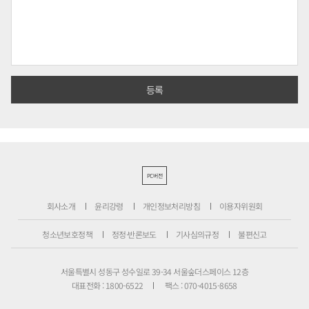
PC버전
회사소개
윤리강령
개인정보처리방침
이용자위원회
청소년보호정책
정정·반론보도
기사심의규정
불편신고
서울특별시 성동구 성수일로 39-34 서울숲더스페이스 12층
대표전화 : 1800-6522
팩스 : 070-4015-8658