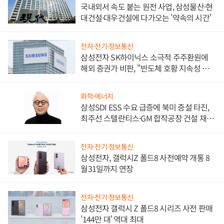
국내외서 속도 붙는 원전 사업, 삼성물산·현
대건설·대우건설에 다가오는 '약속의 시간'
전자·전기·정보통신
삼성전자 SK하이닉스 소극적 주주환원에
해외 증권가 비판, "반도체 호황 지속성 의
문"
화학·에너지
삼성SDI ESS 수요 급증에 북미 증설 타진,
최주선 스텔란티스·GM 합작공장 건설 재추
진하나
전자·전기·정보통신
삼성전자, 갤럭시Z 폴드8 사전예약 개통 8
월31일까지 연장
전자·전기·정보통신
삼성전자 갤럭시 Z 폴드8 시리즈 사전 판매
'144만 대' 역대 최대