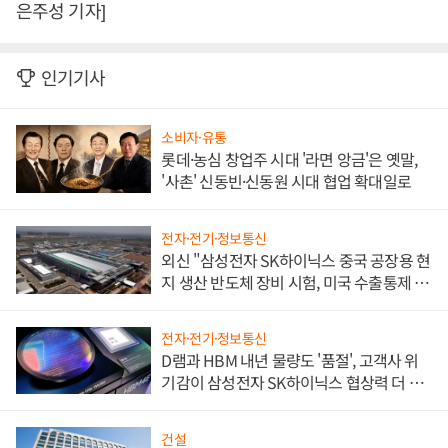
은주성 기자]
인기기사
소비자·유통
롯데·농심 창업주 시대 '라면 앙금'은 옛말,
'사촌' 신동빈·신동원 시대 협업 확대일로
전자·전기·정보통신
외신 "삼성전자 SK하이닉스 중국 공장용 현
지 생산 반도체 장비 시험, 미국 수출통제 대
비"
전자·전기·정보통신
D램과 HBM 내년 물량도 '품절', 고객사 위
기감이 삼성전자 SK하이닉스 협상력 더 키
워
건설