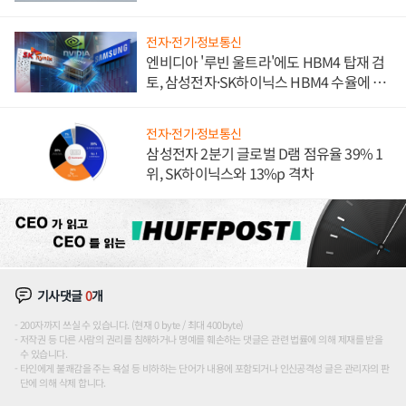
전자·전기·정보통신
엔비디아 '루빈 울트라'에도 HBM4 탑재 검
토, 삼성전자·SK하이닉스 HBM4 수율에 주
도권 갈린다
전자·전기·정보통신
삼성전자 2분기 글로벌 D램 점유율 39% 1
위, SK하이닉스와 13%p 격차
기사댓글
0
개
200자까지 쓰실 수 있습니다. (현재 0 byte / 최대 400byte)
저작권 등 다른 사람의 권리를 침해하거나 명예를 훼손하는 댓글은 관련 법률에 의해 제재를 받을
수 있습니다.
타인에게 불쾌감을 주는 욕설 등 비하하는 단어가 내용에 포함되거나 인신공격성 글은 관리자의 판
단에 의해 삭제 합니다.