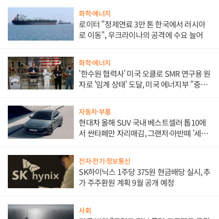
화학·에너지
로이터 "정제연료 3만 톤 한국에서 러시아
로 이동", 우크라이나의 공격에 수요 늘어
화학·에너지
'한수원 협력사' 미국 오클로 SMR 연구용 원
자로 '임계 상태' 도달, 미국 에너지부 "중요
한 이정표"
자동차·부품
현대차 올해 SUV 국내 베스트셀러 톱10에
서 싼타페만 자리매김, 그랜저·아반떼 '세단
쌍끌이'로 내수 방어
전자·전기·정보통신
SK하이닉스 1주당 375원 현금배당 실시, 추
가 주주환원 계획 9월 공개 예정
사회