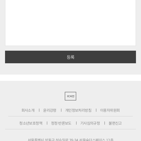
PC버전
회사소개
윤리강령
개인정보처리방침
이용자위원회
청소년보호정책
정정·반론보도
기사심의규정
불편신고
서울특별시 성동구 성수일로 39-34 서울숲더스페이스 12층