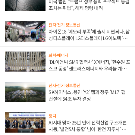
미국 법원 "트럼프 정부 풍력 프로젝트 동결
조치는 위법", 해제 명령 내려
전자·전기·정보통신
아이폰18 '메모리 부족'에 출시 지연되나, 삼
성디스플레이 LG디스플레이 LG이노텍 '탈
애플' 수익 다각화 속도
화학·에너지
'DL이앤씨 SMR 협력사' X에너지, '한수원 포
스코 동맹' 센트러스에너지와 우라늄 계약
체결
전자·전기·정보통신
SK하이닉스, 용인 'Y2' 팹과 청주 'M17' 팹
건설에 54조 투자 결정
정치
AI시대 맞아 25년 만에 전력산업 구조개편
시동, '발전5사 통합' 넘어 '한전 지주사' 재편