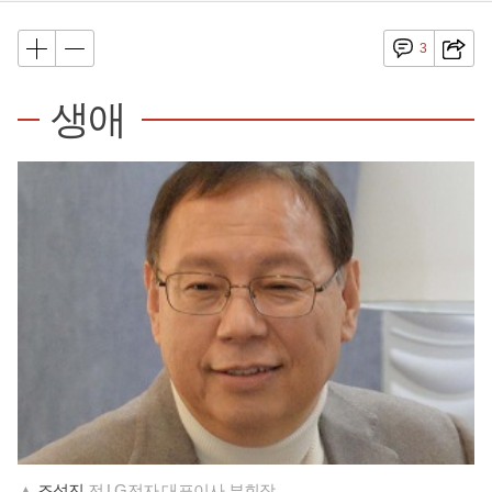
3
생애
▲
조성진
전 LG전자 대표이사 부회장.