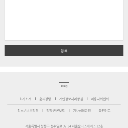
PC버전
회사소개
윤리강령
개인정보처리방침
이용자위원회
청소년보호정책
정정·반론보도
기사심의규정
불편신고
서울특별시 성동구 성수일로 39-34 서울숲더스페이스 12층