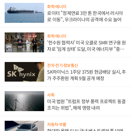
화학·에너지
로이터 "정제연료 3만 톤 한국에서 러시아
로 이동", 우크라이나의 공격에 수요 늘어
화학·에너지
'한수원 협력사' 미국 오클로 SMR 연구용 원
자로 '임계 상태' 도달, 미국 에너지부 "중요
한 이정표"
전자·전기·정보통신
SK하이닉스 1주당 375원 현금배당 실시, 추
가 주주환원 계획 9월 공개 예정
사회
미국 법원 "트럼프 정부 풍력 프로젝트 동결
조치는 위법", 해제 명령 내려
자동차·부품
현대차 올해 SUV 국내 베스트셀러 톱10에