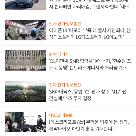
서 싼타페만 자리매김, 그랜저·아반떼 '세단
쌍끌이'로 내수 방어
전자·전기·정보통신
아이폰18 '메모리 부족'에 출시 지연되나, 삼
성디스플레이 LG디스플레이 LG이노텍 '탈
애플' 수익 다각화 속도
화학·에너지
'DL이앤씨 SMR 협력사' X에너지, '한수원 포
스코 동맹' 센트러스에너지와 우라늄 계약
체결
전자·전기·정보통신
SK하이닉스, 용인 'Y2' 팹과 청주 'M17' 팹
건설에 54조 투자 결정
데스크 리포트
[데스크리포트 8월] 무더운 입추에 든 생각,
제약바이오 하반기 훈풍 기대한다