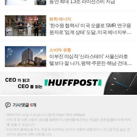
동안 최대 1.3조 라이선스비 지급
화학·에너지
'한수원 협력사' 미국 오클로 SMR 연구용
원자로 '임계 상태' 도달, 미국 에너지부
"중요한 이정표"
소비자·유통
이부진 야심작 '신라스테이' 서울신라호
텔보다 잘 나가, 평택·주문진·해남·건대로
성장판 더 넓힌다
기사댓글
0
개
200자까지 쓰실 수 있습니다. (현재 0 byte / 최대 400byte)
저작권 등 다른 사람의 권리를 침해하거나 명예를 훼손하는 댓글은 관련 법률에 의해 제재
를 받을 수 있습니다.
타인에게 불쾌감을 주는 욕설 등 비하하는 단어가 내용에 포함되거나 인신공격성 글은 관
리자의 판단에 의해 삭제 합니다.