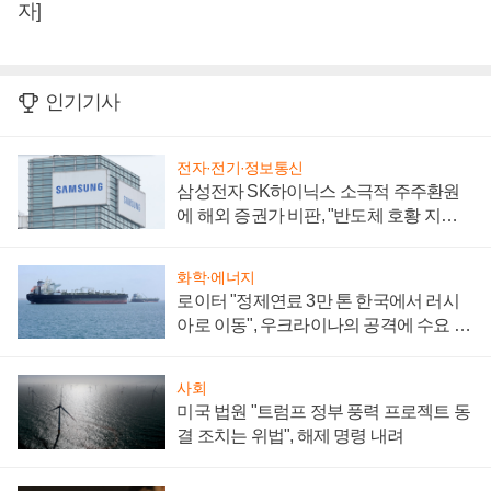
자]
인기기사
전자·전기·정보통신
삼성전자 SK하이닉스 소극적 주주환원
에 해외 증권가 비판, "반도체 호황 지속
성 의문"
화학·에너지
로이터 "정제연료 3만 톤 한국에서 러시
아로 이동", 우크라이나의 공격에 수요 늘
어
사회
미국 법원 "트럼프 정부 풍력 프로젝트 동
결 조치는 위법", 해제 명령 내려