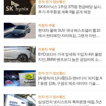
전자·전기·정보통신
SK하이닉스 1주당 375원 현금배당 실시,
추가 주주환원 계획 9월 공개 예정
자동차·부품
현대차 올해 SUV 국내 베스트셀러 톱10
에서 싼타페만 자리매김, 그랜저·아반떼
'세단 쌍끌이'로 내수 방어
자동차·부품
BYD코리아 가격 앞세워 수입차 4위 올랐
지만, BMW·벤츠보다 높은 공임비에 소비
자 불만 폭발
전자·전기·정보통신
[AI 뭉쳐야 산다⑧] LG·엔비디아 '피지컬 A
I' 동맹 강화, 구광모 제조·데이터·기술 결
집해 종합 로보틱스 기업으로
전자·전기·정보통신
삼성전자 넷리스트와 특허분쟁 매듭, 5년