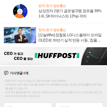
전자·전기·정보통신
삼성전자 2분기 글로벌 D램 점유율 39%
1위, SK하이닉스와 13%p 격차
전자·전기·정보통신
[오늘Who] 정철동 LG디스플레이 모바일
OLED로 하반기 실적 반등 시동, '칩플레
이션'에 가격 인하 압박은 부담
기사댓글
0
개
200자까지 쓰실 수 있습니다. (현재 0 byte / 최대 400byte)
저작권 등 다른 사람의 권리를 침해하거나 명예를 훼손하는 댓글은 관련 법률에 의해 제재
를 받을 수 있습니다.
타인에게 불쾌감을 주는 욕설 등 비하하는 단어가 내용에 포함되거나 인신공격성 글은 관
리자의 판단에 의해 삭제 합니다.