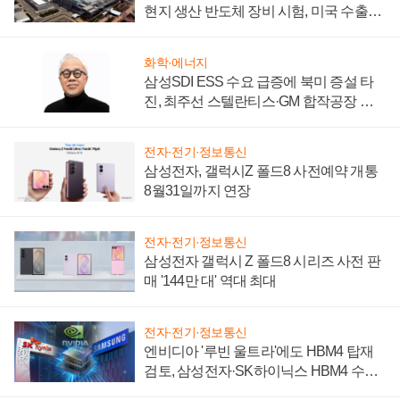
현지 생산 반도체 장비 시험, 미국 수출통
제 대비"
화학·에너지
삼성SDI ESS 수요 급증에 북미 증설 타
진, 최주선 스텔란티스·GM 합작공장 건
설 재추진하나
전자·전기·정보통신
삼성전자, 갤럭시Z 폴드8 사전예약 개통
8월31일까지 연장
전자·전기·정보통신
삼성전자 갤럭시 Z 폴드8 시리즈 사전 판
매 '144만 대' 역대 최대
전자·전기·정보통신
엔비디아 '루빈 울트라'에도 HBM4 탑재
검토, 삼성전자·SK하이닉스 HBM4 수율
에 주도권 갈린다