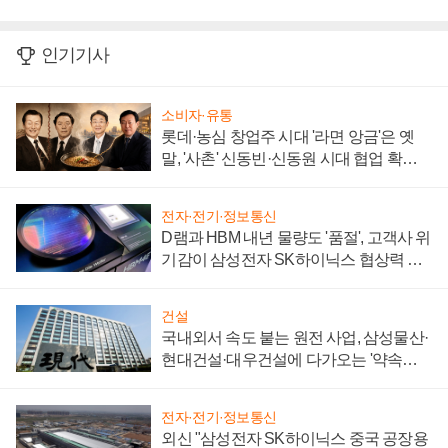
인기기사
소비자·유통
롯데·농심 창업주 시대 '라면 앙금'은 옛
말, '사촌' 신동빈·신동원 시대 협업 확대
일로
전자·전기·정보통신
D램과 HBM 내년 물량도 '품절', 고객사 위
기감이 삼성전자 SK하이닉스 협상력 더
키워
건설
국내외서 속도 붙는 원전 사업, 삼성물산·
현대건설·대우건설에 다가오는 '약속의
시간'
전자·전기·정보통신
외신 "삼성전자 SK하이닉스 중국 공장용