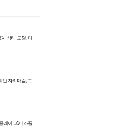
계 상태' 도달, 미
페만 자리매김, 그
스플레이 LG디스플