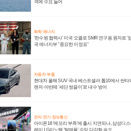
격에 수요 늘어
화학·에너지
'한수원 협력사' 미국 오클로 SMR 연구용 원자로 '임
국 에너지부 "중요한 이정표"
자동차·부품
현대차 올해 SUV 국내 베스트셀러 톱10에서 싼타
랜저·아반떼 '세단 쌍끌이'로 내수 방어
전자·전기·정보통신
아이폰18 '메모리 부족'에 출시 지연되나, 삼성디
레이 LG이노텍 '탈애플' 수익 다각화 속도