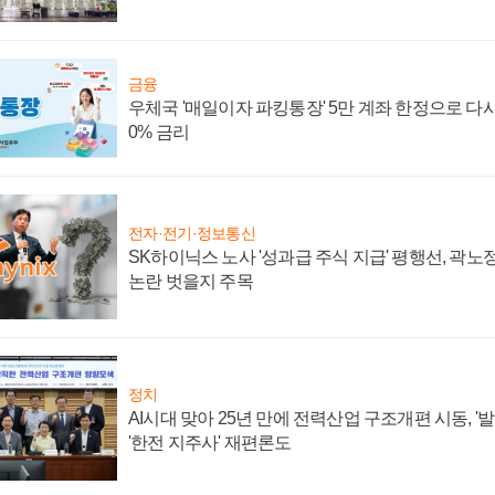
금융
우체국 '매일이자 파킹통장' 5만 계좌 한정으로 다시 
0% 금리
전자·전기·정보통신
SK하이닉스 노사 '성과급 주식 지급' 평행선, 곽노정
논란 벗을지 주목
정치
AI시대 맞아 25년 만에 전력산업 구조개편 시동, '
'한전 지주사' 재편론도