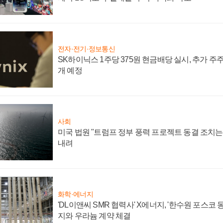
전자·전기·정보통신
SK하이닉스 1주당 375원 현금배당 실시, 추가 주
개 예정
사회
미국 법원 "트럼프 정부 풍력 프로젝트 동결 조치는 
내려
화학·에너지
'DL이앤씨 SMR 협력사' X에너지, '한수원 포스코
지와 우라늄 계약 체결