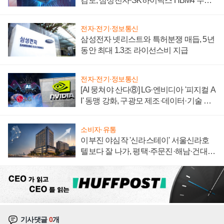
검토, 삼성전자·SK하이닉스 HBM4 수율
에 주도권 갈린다
전자·전기·정보통신
삼성전자 넷리스트와 특허분쟁 매듭, 5년
동안 최대 1.3조 라이선스비 지급
전자·전기·정보통신
[AI 뭉쳐야 산다⑧] LG·엔비디아 '피지컬 A
I' 동맹 강화, 구광모 제조·데이터·기술 결
집해 종합 로보틱스 기업으로
소비자·유통
이부진 야심작 '신라스테이' 서울신라호
텔보다 잘 나가, 평택·주문진·해남·건대로
성장판 더 넓힌다
기사댓글
0
개