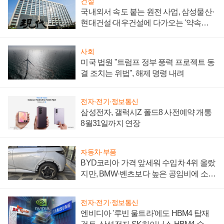
건설
국내외서 속도 붙는 원전 사업, 삼성물산·
현대건설·대우건설에 다가오는 '약속의
시간'
사회
미국 법원 "트럼프 정부 풍력 프로젝트 동
결 조치는 위법", 해제 명령 내려
전자·전기·정보통신
삼성전자, 갤럭시Z 폴드8 사전예약 개통
8월31일까지 연장
자동차·부품
BYD코리아 가격 앞세워 수입차 4위 올랐
지만, BMW·벤츠보다 높은 공임비에 소비
자 불만 폭발
전자·전기·정보통신
엔비디아 '루빈 울트라'에도 HBM4 탑재