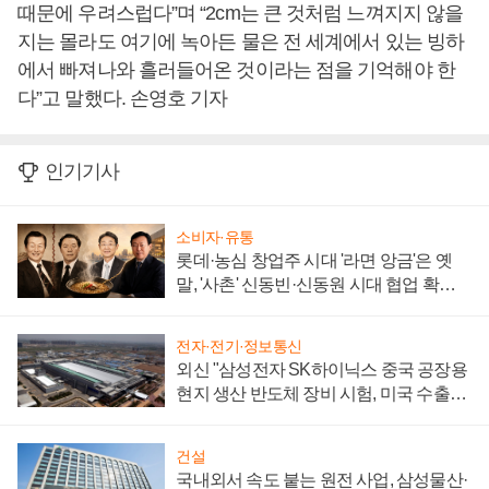
때문에 우려스럽다”며 “2cm는 큰 것처럼 느껴지지 않을
지는 몰라도 여기에 녹아든 물은 전 세계에서 있는 빙하
에서 빠져나와 흘러들어온 것이라는 점을 기억해야 한
다”고 말했다. 손영호 기자
인기기사
소비자·유통
롯데·농심 창업주 시대 '라면 앙금'은 옛
말, '사촌' 신동빈·신동원 시대 협업 확대
일로
전자·전기·정보통신
외신 "삼성전자 SK하이닉스 중국 공장용
현지 생산 반도체 장비 시험, 미국 수출통
제 대비"
건설
국내외서 속도 붙는 원전 사업, 삼성물산·