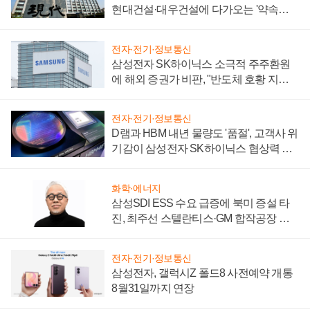
현대건설·대우건설에 다가오는 '약속의
시간'
전자·전기·정보통신
삼성전자 SK하이닉스 소극적 주주환원
에 해외 증권가 비판, "반도체 호황 지속
성 의문"
전자·전기·정보통신
D램과 HBM 내년 물량도 '품절', 고객사 위
기감이 삼성전자 SK하이닉스 협상력 더
키워
화학·에너지
삼성SDI ESS 수요 급증에 북미 증설 타
진, 최주선 스텔란티스·GM 합작공장 건
설 재추진하나
전자·전기·정보통신
삼성전자, 갤럭시Z 폴드8 사전예약 개통
8월31일까지 연장