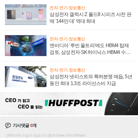
전자·전기·정보통신
삼성전자 갤럭시 Z 폴드8 시리즈 사전 판
매 '144만 대' 역대 최대
전자·전기·정보통신
엔비디아 '루빈 울트라'에도 HBM4 탑재
검토, 삼성전자·SK하이닉스 HBM4 수율
에 주도권 갈린다
전자·전기·정보통신
삼성전자 넷리스트와 특허분쟁 매듭, 5년
동안 최대 1.3조 라이선스비 지급
기사댓글
0
개
200자까지 쓰실 수 있습니다. (현재 0 byte / 최대 400byte)