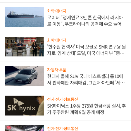
화학·에너지
로이터 "정제연료 3만 톤 한국에서 러시아
로 이동", 우크라이나의 공격에 수요 늘어
화학·에너지
'한수원 협력사' 미국 오클로 SMR 연구용 원
자로 '임계 상태' 도달, 미국 에너지부 "중요
한 이정표"
자동차·부품
현대차 올해 SUV 국내 베스트셀러 톱10에
서 싼타페만 자리매김, 그랜저·아반떼 '세단
쌍끌이'로 내수 방어
전자·전기·정보통신
SK하이닉스 1주당 375원 현금배당 실시, 추
가 주주환원 계획 9월 공개 예정
전자·전기·정보통신