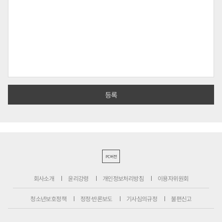
PC버전
회사소개
윤리강령
개인정보처리방침
이용자위원회
청소년보호정책
정정·반론보도
기사심의규정
불편신고