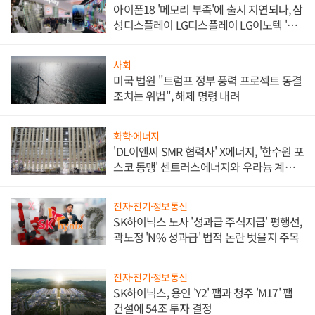
아이폰18 '메모리 부족'에 출시 지연되나, 삼
성디스플레이 LG디스플레이 LG이노텍 '탈
애플' 수익 다각화 속도
사회
미국 법원 "트럼프 정부 풍력 프로젝트 동결
조치는 위법", 해제 명령 내려
화학·에너지
'DL이앤씨 SMR 협력사' X에너지, '한수원 포
스코 동맹' 센트러스에너지와 우라늄 계약
체결
전자·전기·정보통신
SK하이닉스 노사 '성과급 주식지급' 평행선,
곽노정 'N% 성과급' 법적 논란 벗을지 주목
전자·전기·정보통신
SK하이닉스, 용인 'Y2' 팹과 청주 'M17' 팹
건설에 54조 투자 결정