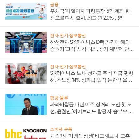
금융
우체국 '매일이자 파킹통장' 5만 계좌 한
정으로 다시 출시, 최고 연 2.0% 금리
전자·전기·정보통신
삼성전자 SK하이닉스 D램 가격에 해외
증권가 '고점' 시각 나와, 장기 계약에 단점
부각
전자·전기·정보통신
SK하이닉스 노사 '성과급 주식 지급' 평행
선, 곽노정 'N% 성과급' 법적 논란 벗을지
주목
항공·물류
파라타항공 내년 미주 장거리 노선 첫 도
전, 윤철민 '하이브리드 항공사' 승부수 통
할까
소비자·유통
치킨3사 '가맹점 상생' 비교해보니, 교촌