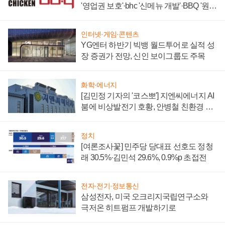
'영업권 보호'·bhc '신메뉴 개발'·BBQ '원가
부담'
인터넷·게임·콘텐츠
YG엔터 하반기 빅뱅 월드투어로 실적 성
장 증권가 전망, 신인 보이그룹도 주목
화학·에너지
[김민정 기자의 '코스뽀'] 지엔씨에너지 AI
붐에 비상발전기 호황, 안병철 친환경 에
너지 발전전문기업 향한다
정치
[여론조사꽃] 민주당 당대표 선호도 정청
래 30.5%·김민석 29.6%, 0.9%p 초접전
전자·전기·정보통신
삼성전자, 미국 오크리지국립연구소와
극저온 히트펌프 개발하기로