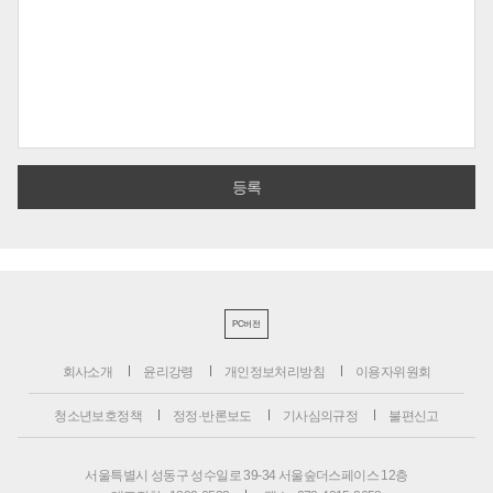
PC버전
회사소개
윤리강령
개인정보처리방침
이용자위원회
청소년보호정책
정정·반론보도
기사심의규정
불편신고
서울특별시 성동구 성수일로 39-34 서울숲더스페이스 12층