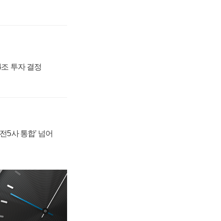
54조 투자 결정
발전5사 통합' 넘어