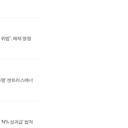
위법", 해제 명령
 동맹' 센트러스에너
'N% 성과급' 법적