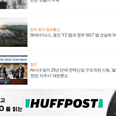
논란 벗을지 주목
전자·전기·정보통신
SK하이닉스, 용인 'Y2' 팹과 청주 'M17' 팹 건설에 
정치
AI시대 맞아 25년 만에 전력산업 구조개편 시동, '
'한전 지주사' 재편론도