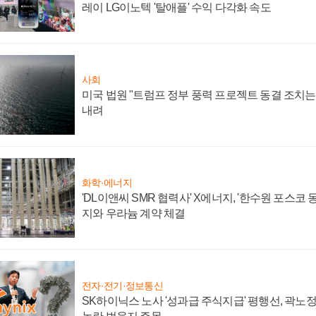
레이 LG이노텍 '탈애플' 수익 다각화 속도
사회
미국 법원 "트럼프 정부 풍력 프로젝트 동결 조치는 
내려
화학·에너지
'DL이앤씨 SMR 협력사' X에너지, '한수원 포스코
지와 우라늄 계약 체결
전자·전기·정보통신
SK하이닉스 노사 '성과급 주식지급' 평행선, 곽노정 