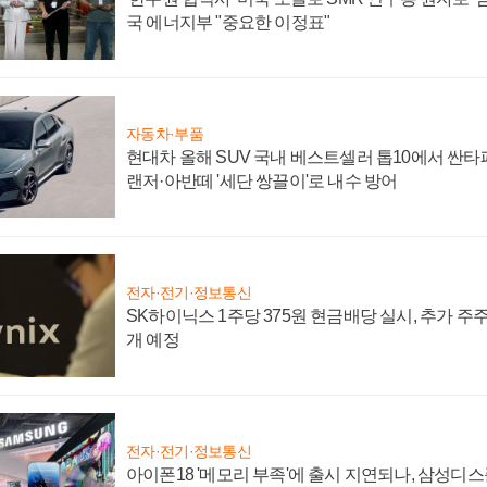
국 에너지부 "중요한 이정표"
자동차·부품
현대차 올해 SUV 국내 베스트셀러 톱10에서 싼타
랜저·아반떼 '세단 쌍끌이'로 내수 방어
전자·전기·정보통신
SK하이닉스 1주당 375원 현금배당 실시, 추가 주
개 예정
전자·전기·정보통신
아이폰18 '메모리 부족'에 출시 지연되나, 삼성디