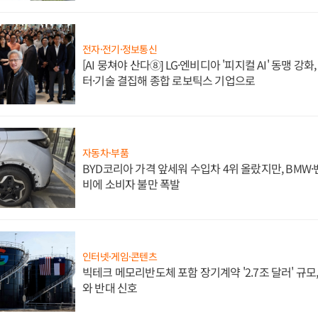
전자·전기·정보통신
[AI 뭉쳐야 산다⑧] LG·엔비디아 '피지컬 AI' 동맹 강
터·기술 결집해 종합 로보틱스 기업으로
자동차·부품
BYD코리아 가격 앞세워 수입차 4위 올랐지만, BMW
비에 소비자 불만 폭발
인터넷·게임·콘텐츠
빅테크 메모리반도체 포함 장기계약 '2.7조 달러' 규모,
와 반대 신호