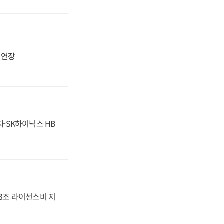
지 연장
자·SK하이닉스 HB
.3조 라이선스비 지