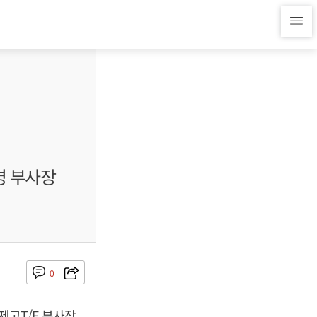
명 부사장
0
고T/F 부사장