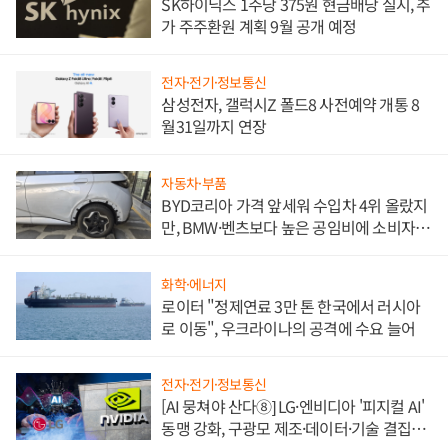
SK하이닉스 1주당 375원 현금배당 실시, 추
가 주주환원 계획 9월 공개 예정
전자·전기·정보통신
삼성전자, 갤럭시Z 폴드8 사전예약 개통 8
월31일까지 연장
자동차·부품
BYD코리아 가격 앞세워 수입차 4위 올랐지
만, BMW·벤츠보다 높은 공임비에 소비자
불만 폭발
화학·에너지
로이터 "정제연료 3만 톤 한국에서 러시아
로 이동", 우크라이나의 공격에 수요 늘어
전자·전기·정보통신
[AI 뭉쳐야 산다⑧] LG·엔비디아 '피지컬 AI'
동맹 강화, 구광모 제조·데이터·기술 결집