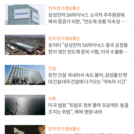
전자·전기·정보통신
삼성전자 SK하이닉스 소극적 주주환원에
해외 증권가 비판, "반도체 호황 지속성 의
문"
전자·전기·정보통신
로이터 "삼성전자 SK하이닉스 중국 공장용
현지 생산 반도체 장비 시험, 미국 수출통제
대비"
건설
원전 건설 국내외서 속도 붙어, 삼성물산·현
대건설·대우건설에 다가오는 '약속의 시간'
사회
미국 법원 "트럼프 정부 풍력 프로젝트 동결
조치는 위법", 해제 명령 내려
전자·전기·정보통신