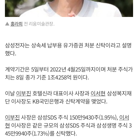
▲
홍라희
전 리움미술관장.
삼성전자는 상속세 납부용 유가증권 처분 신탁이라고 설명
했다.
계약기간은 5일부터 2022년 4월25일까지이며 처분 주식가
치는 8일 종가 기준 1조4258억 원이다.
이날
이부진
호텔신라 대표이사 사장과
이서현
삼성복지재
단 이사장도 KB국민은행과 신탁계약을 맺었다.
이부진
사장은 삼성SDS 주식 150만9430주(1.95%),
이서
현
이사장은 같은 규모의 삼성SDS 주식과 삼성생명 주식 3
45만9940주(1.73%)를 신탁했다.