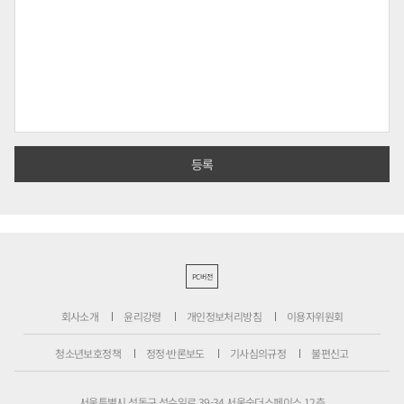
PC버전
회사소개
윤리강령
개인정보처리방침
이용자위원회
청소년보호정책
정정·반론보도
기사심의규정
불편신고
서울특별시 성동구 성수일로 39-34 서울숲더스페이스 12층