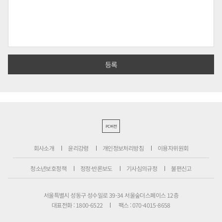
PC버전
회사소개
윤리강령
개인정보처리방침
이용자위원회
청소년보호정책
정정·반론보도
기사심의규정
불편신고
서울특별시 성동구 성수일로 39-34 서울숲더스페이스 12층
대표전화 : 1800-6522
팩스 : 070-4015-8658