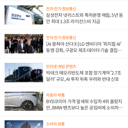
전자·전기·정보통신
삼성전자 넷리스트와 특허분쟁 매듭, 5년 동
안 최대 1.3조 라이선스비 지급
전자·전기·정보통신
[AI 뭉쳐야 산다⑧] LG·엔비디아 '피지컬 AI'
동맹 강화, 구광모 제조·데이터·기술 결집
해 종합 로보틱스 기업으로
인터넷·게임·콘텐츠
빅테크 메모리반도체 포함 장기계약 '2.7조
달러' 규모, AI 투자 위축 우려와 반대 신호
자동차·부품
BYD코리아 가격 앞세워 수입차 4위 올랐지
만, BMW·벤츠보다 높은 공임비에 소비자
불만 폭발
소비자·유통