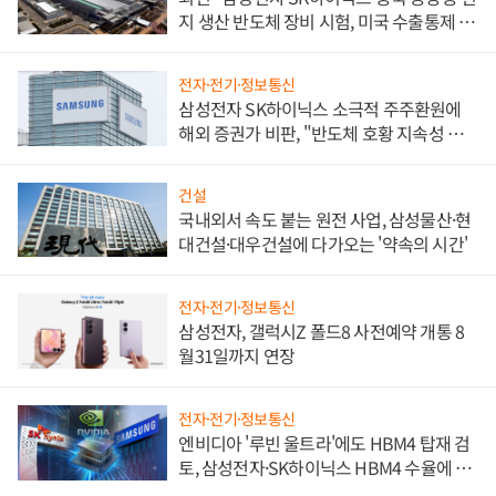
지 생산 반도체 장비 시험, 미국 수출통제 대
비"
전자·전기·정보통신
삼성전자 SK하이닉스 소극적 주주환원에
해외 증권가 비판, "반도체 호황 지속성 의
문"
건설
국내외서 속도 붙는 원전 사업, 삼성물산·현
대건설·대우건설에 다가오는 '약속의 시간'
전자·전기·정보통신
삼성전자, 갤럭시Z 폴드8 사전예약 개통 8
월31일까지 연장
전자·전기·정보통신
엔비디아 '루빈 울트라'에도 HBM4 탑재 검
토, 삼성전자·SK하이닉스 HBM4 수율에 주
도권 갈린다