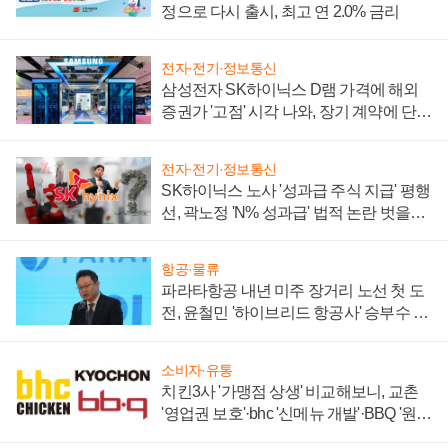
정으로 다시 출시, 최고 연 2.0% 금리
전자·전기·정보통신
삼성전자 SK하이닉스 D램 가격에 해외
증권가 '고점' 시각 나와, 장기 계약에 단점
부각
전자·전기·정보통신
SK하이닉스 노사 '성과급 주식 지급' 평행
선, 곽노정 'N% 성과급' 법적 논란 벗을지
주목
항공·물류
파라타항공 내년 미주 장거리 노선 첫 도
전, 윤철민 '하이브리드 항공사' 승부수 통
할까
소비자·유통
치킨3사 '가맹점 상생' 비교해보니, 교촌
'영업권 보호'·bhc '신메뉴 개발'·BBQ '원가
부담'