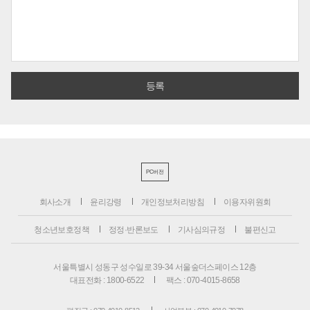
PC버전
회사소개
윤리강령
개인정보처리방침
이용자위원회
청소년보호정책
정정·반론보도
기사심의규정
불편신고
서울특별시 성동구 성수일로 39-34 서울숲더스페이스 12층
대표전화 : 1800-6522
팩스 : 070-4015-8658