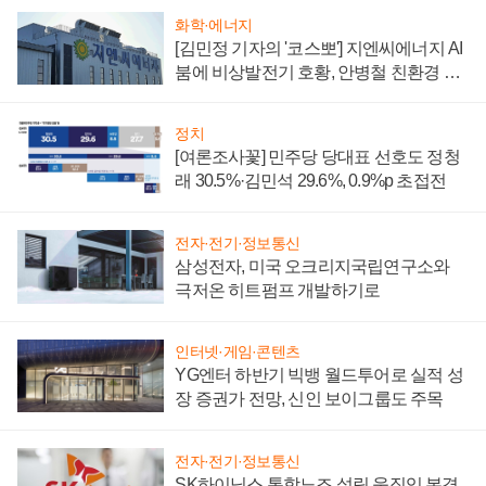
화학·에너지
[김민정 기자의 '코스뽀'] 지엔씨에너지 AI
붐에 비상발전기 호황, 안병철 친환경 에
너지 발전전문기업 향한다
정치
[여론조사꽃] 민주당 당대표 선호도 정청
래 30.5%·김민석 29.6%, 0.9%p 초접전
전자·전기·정보통신
삼성전자, 미국 오크리지국립연구소와
극저온 히트펌프 개발하기로
인터넷·게임·콘텐츠
YG엔터 하반기 빅뱅 월드투어로 실적 성
장 증권가 전망, 신인 보이그룹도 주목
전자·전기·정보통신
SK하이닉스 통합노조 설립 움직임 본격