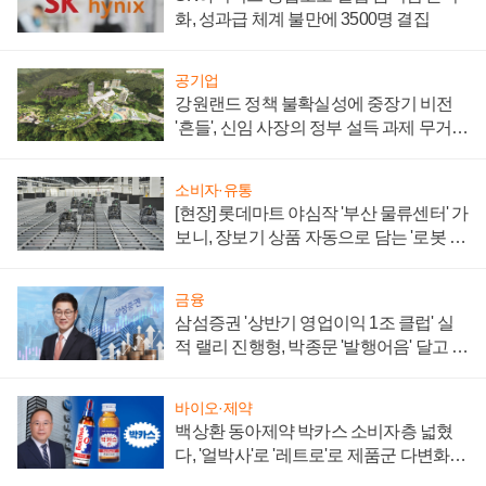
화, 성과급 체계 불만에 3500명 결집
공기업
강원랜드 정책 불확실성에 중장기 비전
'흔들', 신임 사장의 정부 설득 과제 무거워
져
소비자·유통
[현장] 롯데마트 야심작 '부산 물류센터' 가
보니, 장보기 상품 자동으로 담는 '로봇 40
0대' 장관
금융
삼섬증권 '상반기 영업이익 1조 클럽' 실
적 랠리 진행형, 박종문 '발행어음' 달고 연
임 향하나
바이오·제약
백상환 동아제약 박카스 소비자층 넓혔
다, '얼박사'로 '레트로'로 제품군 다변화
주효