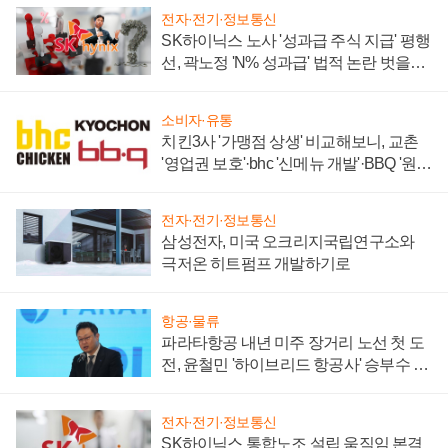
전자·전기·정보통신
SK하이닉스 노사 '성과급 주식 지급' 평행
선, 곽노정 'N% 성과급' 법적 논란 벗을지
주목
소비자·유통
치킨3사 '가맹점 상생' 비교해보니, 교촌
'영업권 보호'·bhc '신메뉴 개발'·BBQ '원가
부담'
전자·전기·정보통신
삼성전자, 미국 오크리지국립연구소와
극저온 히트펌프 개발하기로
항공·물류
파라타항공 내년 미주 장거리 노선 첫 도
전, 윤철민 '하이브리드 항공사' 승부수 통
할까
전자·전기·정보통신
SK하이닉스 통합노조 설립 움직임 본격