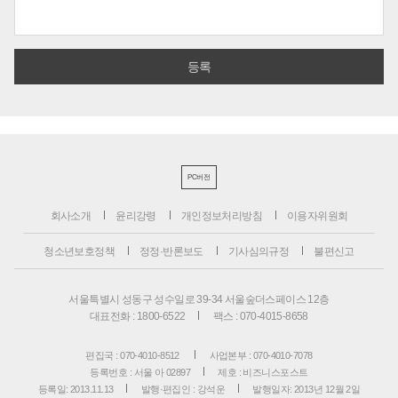
PC버전
회사소개
윤리강령
개인정보처리방침
이용자위원회
청소년보호정책
정정·반론보도
기사심의규정
불편신고
서울특별시 성동구 성수일로 39-34 서울숲더스페이스 12층
대표전화 : 1800-6522
팩스 : 070-4015-8658
편집국 : 070-4010-8512
사업본부 : 070-4010-7078
등록번호 : 서울 아 02897
제호 : 비즈니스포스트
등록일: 2013.11.13
발행·편집인 : 강석운
발행일자: 2013년 12월 2일