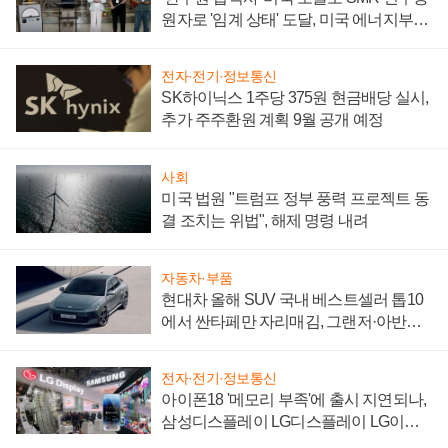
원자로 '임계 상태' 도달, 미국 에너지부
"중요한 이정표"
전자·전기·정보통신
SK하이닉스 1주당 375원 현금배당 실시,
추가 주주환원 계획 9월 공개 예정
사회
미국 법원 "트럼프 정부 풍력 프로젝트 동
결 조치는 위법", 해제 명령 내려
자동차·부품
현대차 올해 SUV 국내 베스트셀러 톱10
에서 싼타페만 자리매김, 그랜저·아반떼
'세단 쌍끌이'로 내수 방어
전자·전기·정보통신
아이폰18 '메모리 부족'에 출시 지연되나,
삼성디스플레이 LG디스플레이 LG이노
텍 '탈애플' 수익 다각화 속도