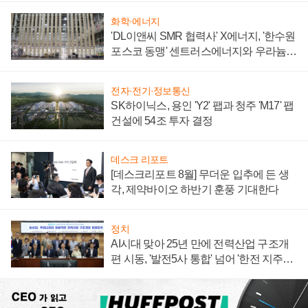
화학·에너지
'DL이앤씨 SMR 협력사' X에너지, '한수원
포스코 동맹' 센트러스에너지와 우라늄
계약 체결
전자·전기·정보통신
SK하이닉스, 용인 'Y2' 팹과 청주 'M17' 팹
건설에 54조 투자 결정
데스크 리포트
[데스크리포트 8월] 무더운 입추에 든 생
각, 제약바이오 하반기 훈풍 기대한다
정치
AI시대 맞아 25년 만에 전력산업 구조개
편 시동, '발전5사 통합' 넘어 '한전 지주사'
재편론도