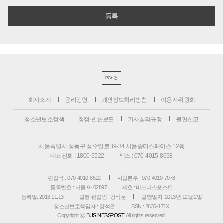
PC버전
회사소개
윤리강령
개인정보처리방침
이용자위원회
청소년보호정책
정정·반론보도
기사심의규정
불편신고
서울특별시 성동구 성수일로 39-34 서울숲더스페이스 12층
대표전화 : 1800-6522
팩스 : 070-4015-8658
편집국 : 070-4010-8512
사업본부 : 070-4010-7078
등록번호 : 서울 아 02897
제호 : 비즈니스포스트
등록일: 2013.11.13
발행·편집인 : 강석운
발행일자: 2013년 12월 2일
청소년보호책임자 : 강석운
ISSN : 2636-171X
Copyright ⓒ
B
USINESSPOST
. All rights reserved.