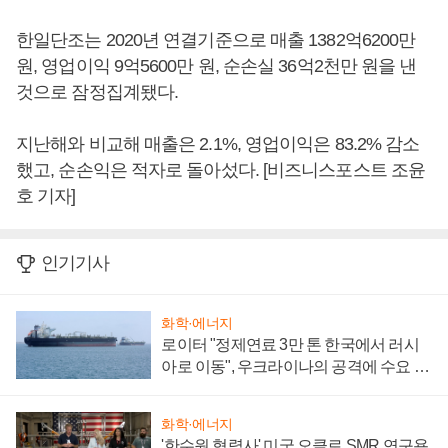
한일단조는 2020년 연결기준으로 매출 1382억6200만
원, 영업이익 9억5600만 원, 순손실 36억2천만 원을 낸
것으로 잠정집계됐다.
지난해와 비교해 매출은 2.1%, 영업이익은 83.2% 감소
했고, 순손익은 적자로 돌아섰다. [비즈니스포스트 조윤
호 기자]
인기기사
화학·에너지
로이터 "정제연료 3만 톤 한국에서 러시
아로 이동", 우크라이나의 공격에 수요 늘
어
화학·에너지
'한수원 협력사' 미국 오클로 SMR 연구용