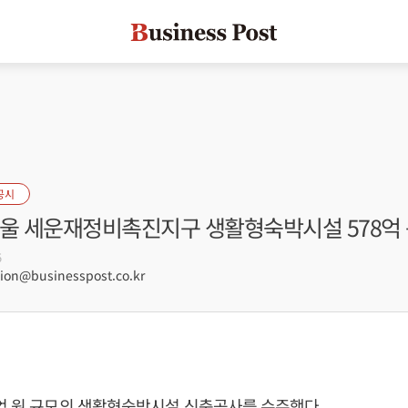
공시
서울 세운재정비촉진지구 생활형숙박시설 578억 
5
on@businesspost.co.kr
억 원 규모의 생활형숙박시설 신축공사를 수주했다.