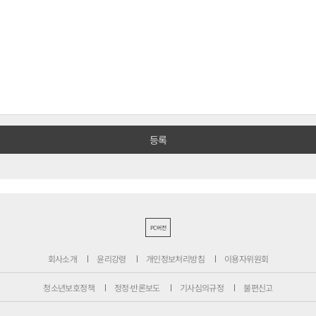
PC버전
회사소개
윤리강령
개인정보처리방침
이용자위원회
청소년보호정책
정정·반론보도
기사심의규정
불편신고