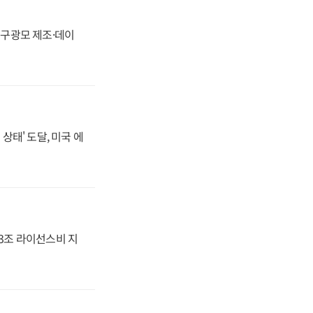
화, 구광모 제조·데이
상태' 도달, 미국 에
.3조 라이선스비 지