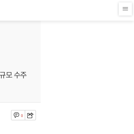
규모 수주
0