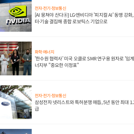
전자·전기·정보통신
[AI 뭉쳐야 산다⑧] LG·엔비디아 '피지컬 AI' 동맹 강
터·기술 결집해 종합 로보틱스 기업으로
화학·에너지
'한수원 협력사' 미국 오클로 SMR 연구용 원자로 '임계 
너지부 "중요한 이정표"
전자·전기·정보통신
삼성전자 넷리스트와 특허분쟁 매듭, 5년 동안 최대 1
급