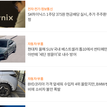
전자·전기·정보통신
SK하이닉스 1주당 375원 현금배당 실시, 추가 주주환
정
자동차·부품
현대차 올해 SUV 국내 베스트셀러 톱10에서 싼타페만
아반떼 '세단 쌍끌이'로 내수 방어
자동차·부품
BYD코리아 가격 앞세워 수입차 4위 올랐지만, BMW
비에 소비자 불만 폭발