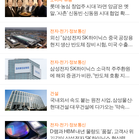
롯데·농심 창업주 시대 '라면 앙금'은 옛
말, '사촌' 신동빈·신동원 시대 협업 확대
일로
전자·전기·정보통신
외신 "삼성전자 SK하이닉스 중국 공장용
현지 생산 반도체 장비 시험, 미국 수출통
제 대비"
전자·전기·정보통신
삼성전자 SK하이닉스 소극적 주주환원
에 해외 증권가 비판, "반도체 호황 지속
성 의문"
건설
국내외서 속도 붙는 원전 사업, 삼성물산·
현대건설·대우건설에 다가오는 '약속의
시간'
전자·전기·정보통신
D램과 HBM 내년 물량도 '품절', 고객사 위
기감이 삼성전자 SK하이닉스 협상력 더