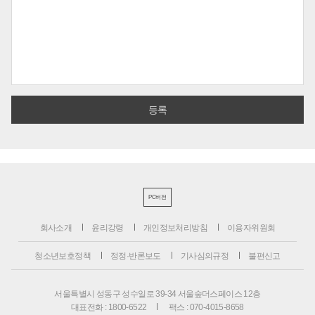
PC버전
회사소개
윤리강령
개인정보처리방침
이용자위원회
청소년보호정책
정정·반론보도
기사심의규정
불편신고
서울특별시 성동구 성수일로 39-34 서울숲더스페이스 12층
대표전화 : 1800-6522
팩스 : 070-4015-8658