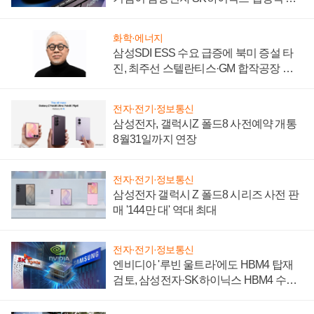
키워
화학·에너지
삼성SDI ESS 수요 급증에 북미 증설 타
진, 최주선 스텔란티스·GM 합작공장 건
설 재추진하나
전자·전기·정보통신
삼성전자, 갤럭시Z 폴드8 사전예약 개통
8월31일까지 연장
전자·전기·정보통신
삼성전자 갤럭시 Z 폴드8 시리즈 사전 판
매 '144만 대' 역대 최대
전자·전기·정보통신
엔비디아 '루빈 울트라'에도 HBM4 탑재
검토, 삼성전자·SK하이닉스 HBM4 수율
에 주도권 갈린다