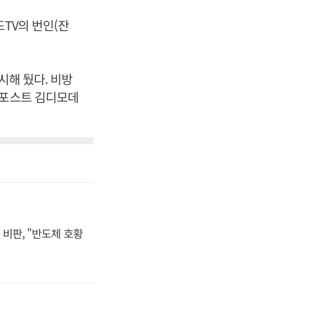
드TV의 번인(잔
시해 뒀다. 비방
스포스트 김디모데
비판, "반도체 호황