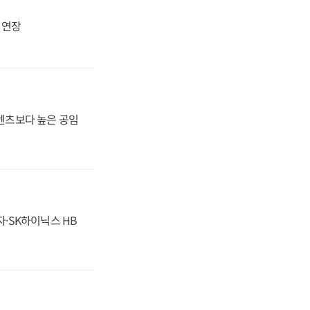
지 연장
·벤츠보다 높은 공임
자·SK하이닉스 HB