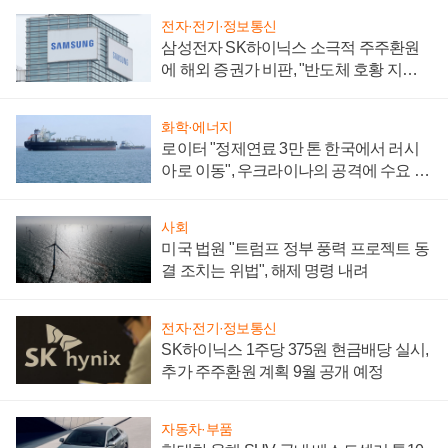
전자·전기·정보통신
삼성전자 SK하이닉스 소극적 주주환원
에 해외 증권가 비판, "반도체 호황 지속
성 의문"
화학·에너지
로이터 "정제연료 3만 톤 한국에서 러시
아로 이동", 우크라이나의 공격에 수요 늘
어
사회
미국 법원 "트럼프 정부 풍력 프로젝트 동
결 조치는 위법", 해제 명령 내려
전자·전기·정보통신
SK하이닉스 1주당 375원 현금배당 실시,
추가 주주환원 계획 9월 공개 예정
자동차·부품