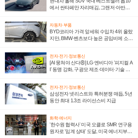
현대차 올해 SUV 국내 베스트셀러 톱10
에서 싼타페만 자리매김, 그랜저·아반떼
'세단 쌍끌이'로 내수 방어
자동차·부품
BYD코리아 가격 앞세워 수입차 4위 올랐
지만, BMW·벤츠보다 높은 공임비에 소비
자 불만 폭발
전자·전기·정보통신
[AI 뭉쳐야 산다⑧] LG·엔비디아 '피지컬 A
I' 동맹 강화, 구광모 제조·데이터·기술 결
집해 종합 로보틱스 기업으로
전자·전기·정보통신
삼성전자 넷리스트와 특허분쟁 매듭, 5년
동안 최대 1.3조 라이선스비 지급
화학·에너지
'한수원 협력사' 미국 오클로 SMR 연구용
원자로 '임계 상태' 도달, 미국 에너지부