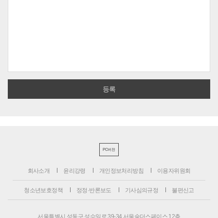
PC버전
회사소개
윤리강령
개인정보처리방침
이용자위원회
청소년보호정책
정정·반론보도
기사심의규정
불편신고
서울특별시 성동구 성수일로 39-34 서울숲더스페이스 12층