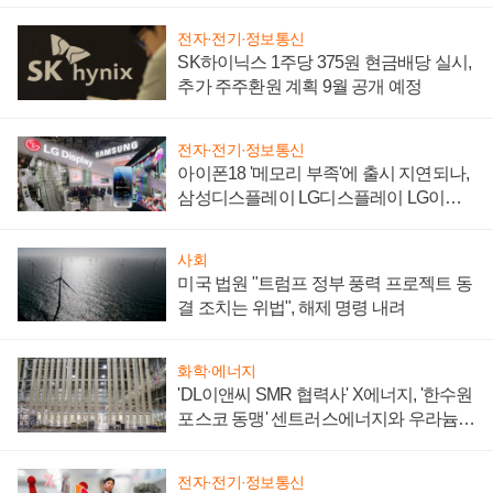
전자·전기·정보통신
SK하이닉스 1주당 375원 현금배당 실시,
추가 주주환원 계획 9월 공개 예정
전자·전기·정보통신
아이폰18 '메모리 부족'에 출시 지연되나,
삼성디스플레이 LG디스플레이 LG이노
텍 '탈애플' 수익 다각화 속도
사회
미국 법원 "트럼프 정부 풍력 프로젝트 동
결 조치는 위법", 해제 명령 내려
화학·에너지
'DL이앤씨 SMR 협력사' X에너지, '한수원
포스코 동맹' 센트러스에너지와 우라늄
계약 체결
전자·전기·정보통신