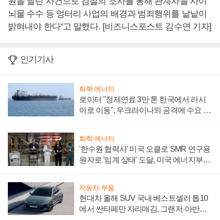
원을 날린 사건으로 검찰의 조사를 통해 관계자들 사이
뇌물 수수 등 엉터리 사업의 배경과 범죄행위를 낱낱이
밝혀내야 한다”고 말했다. [비즈니스포스트 김수연 기자]
인기기사
화학·에너지
로이터 "정제연료 3만 톤 한국에서 러시
아로 이동", 우크라이나의 공격에 수요 늘
어
화학·에너지
'한수원 협력사' 미국 오클로 SMR 연구용
원자로 '임계 상태' 도달, 미국 에너지부
"중요한 이정표"
자동차·부품
현대차 올해 SUV 국내 베스트셀러 톱10
에서 싼타페만 자리매김, 그랜저·아반떼
'세단 쌍끌이'로 내수 방어