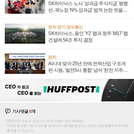
SK하이닉스 노사 '성과급 주식지급' 평행
선, 곽노정 'N% 성과급' 법적 논란 벗을지
주목
전자·전기·정보통신
SK하이닉스, 용인 'Y2' 팹과 청주 'M17' 팹
건설에 54조 투자 결정
정치
AI시대 맞아 25년 만에 전력산업 구조개
편 시동, '발전5사 통합' 넘어 '한전 지주사'
재편론도
기사댓글
0
개
200자까지 쓰실 수 있습니다. (현재 0 byte / 최대 400byte)
저작권 등 다른 사람의 권리를 침해하거나 명예를 훼손하는 댓글은 관련 법률에 의해 제재
를 받을 수 있습니다.