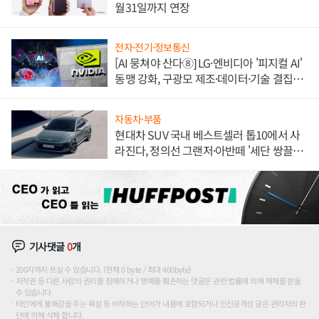
월31일까지 연장
전자·전기·정보통신
[AI 뭉쳐야 산다⑧] LG·엔비디아 '피지컬 AI'
동맹 강화, 구광모 제조·데이터·기술 결집
해 종합 로보틱스 기업으로
자동차·부품
현대차 SUV 국내 베스트셀러 톱10에서 사
라진다, 정의선 그랜저·아반떼 '세단 쌍끌
이'로 내수 방어
기사댓글
0
개
200자까지 쓰실 수 있습니다. (현재 0 byte / 최대 400byte)
저작권 등 다른 사람의 권리를 침해하거나 명예를 훼손하는 댓글은 관련 법률에 의해 제재를 받을
수 있습니다.
타인에게 불쾌감을 주는 욕설 등 비하하는 단어가 내용에 포함되거나 인신공격성 글은 관리자의 판
단에 의해 삭제 합니다.