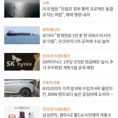
사회
미국 법원 "트럼프 정부 풍력 프로젝트 동결
조치는 위법", 해제 명령 내려
화학·에너지
로이터 "정제연료 3만 톤 한국에서 러시아
로 이동", 우크라이나의 공격에 수요 늘어
전자·전기·정보통신
SK하이닉스 1주당 375원 현금배당 실시, 추
가 주주환원 계획 9월 공개 예정
자동차·부품
BYD코리아 가격 앞세워 수입차 4위 올랐지
만, BMW·벤츠보다 높은 공임비에 소비자
불만 폭발
전자·전기·정보통신
삼성전자, 갤럭시Z 폴드8 사전예약 개통 8