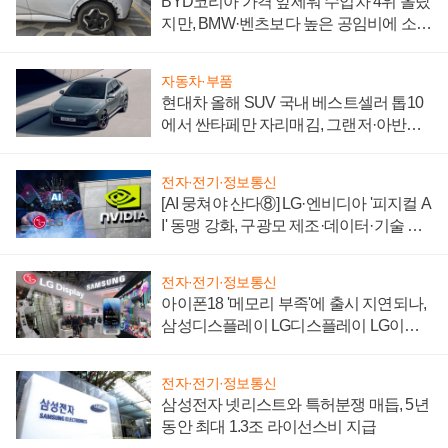
BYD코리아 가격 앞세워 수입차 4위 올랐
지만, BMW·벤츠보다 높은 공임비에 소비
자 불만 폭발
자동차·부품
현대차 올해 SUV 국내 베스트셀러 톱10
에서 싼타페만 자리매김, 그랜저·아반떼
'세단 쌍끌이'로 내수 방어
전자·전기·정보통신
[AI 뭉쳐야 산다⑧] LG·엔비디아 '피지컬 A
I' 동맹 강화, 구광모 제조·데이터·기술 결
집해 종합 로보틱스 기업으로
전자·전기·정보통신
아이폰18 '메모리 부족'에 출시 지연되나,
삼성디스플레이 LG디스플레이 LG이노
텍 '탈애플' 수익 다각화 속도
전자·전기·정보통신
삼성전자 넷리스트와 특허분쟁 매듭, 5년
동안 최대 1.3조 라이선스비 지급