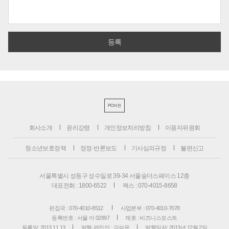
PC버전
회사소개
윤리강령
개인정보처리방침
이용자위원회
청소년보호정책
정정·반론보도
기사심의규정
불편신고
서울특별시 성동구 성수일로 39-34 서울숲더스페이스 12층
대표전화 : 1800-6522
팩스 : 070-4015-8658
편집국 : 070-4010-8512
사업본부 : 070-4010-7078
등록번호 : 서울 아 02897
제호 : 비즈니스포스트
등록일: 2013.11.13
발행·편집인 : 강석운
발행일자: 2013년 12월 2일