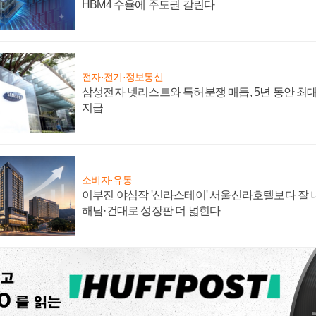
HBM4 수율에 주도권 갈린다
전자·전기·정보통신
삼성전자 넷리스트와 특허분쟁 매듭, 5년 동안 최대
지급
소비자·유통
이부진 야심작 '신라스테이' 서울신라호텔보다 잘 나
해남·건대로 성장판 더 넓힌다