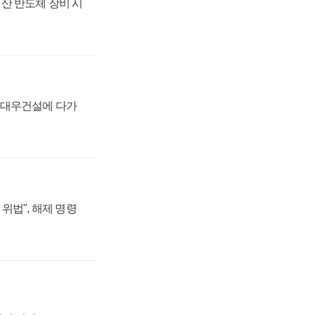
산 반도체 장비 시
·대우건설에 다가
위법", 해제 명령