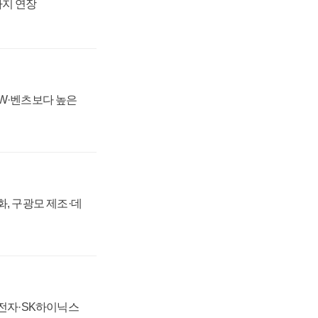
까지 연장
MW·벤츠보다 높은
강화, 구광모 제조·데
성전자·SK하이닉스