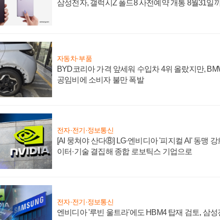
삼성전자, 갤럭시Z 폴드8 사전예약 개통 8월31일
자동차·부품
BYD코리아 가격 앞세워 수입차 4위 올랐지만, B
공임비에 소비자 불만 폭발
전자·전기·정보통신
[AI 뭉쳐야 산다⑧] LG·엔비디아 '피지컬 AI' 동맹 
이터·기술 결집해 종합 로보틱스 기업으로
전자·전기·정보통신
엔비디아 '루빈 울트라'에도 HBM4 탑재 검토, 삼