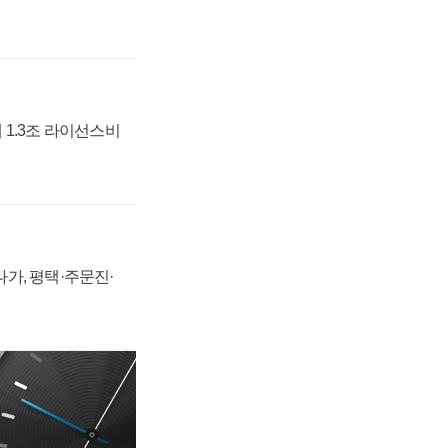
 1.3조 라이선스비
가, 평택·주문진·