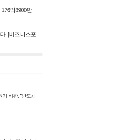
176억8900만
했다. [비즈니스포
가 비판, "반도체