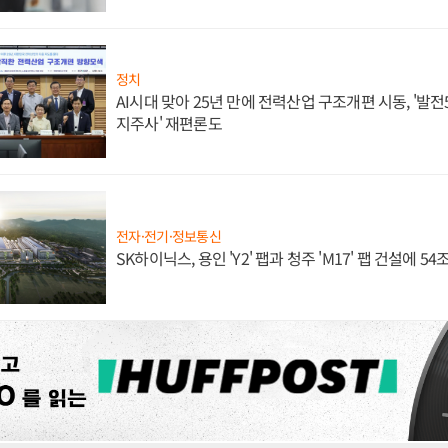
정치
AI시대 맞아 25년 만에 전력산업 구조개편 시동, '발전5
지주사' 재편론도
전자·전기·정보통신
SK하이닉스, 용인 'Y2' 팹과 청주 'M17' 팹 건설에 5