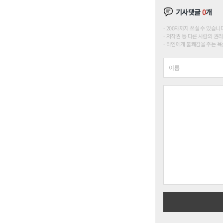
기사댓글
0
개
200자까지 쓰실 수 있습니다. (
저작권 등 다른 사람의 권리
타인에게 불쾌감을 주는 욕설