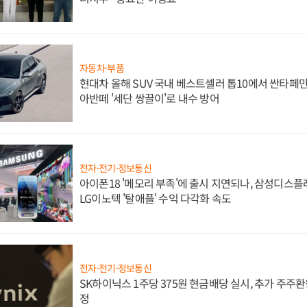
자동차·부품
현대차 올해 SUV 국내 베스트셀러 톱10에서 싼타페만
아반떼 '세단 쌍끌이'로 내수 방어
전자·전기·정보통신
아이폰18 '메모리 부족'에 출시 지연되나, 삼성디스
LG이노텍 '탈애플' 수익 다각화 속도
전자·전기·정보통신
SK하이닉스 1주당 375원 현금배당 실시, 추가 주주환
정