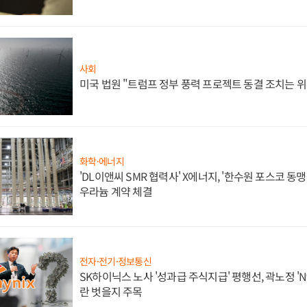
사회
미국 법원 "트럼프 정부 풍력 프로젝트 동결 조치는 위
화학·에너지
'DL이앤씨 SMR 협력사' X에너지, '한수원 포스코 
우라늄 계약 체결
전자·전기·정보통신
SK하이닉스 노사 '성과급 주식지급' 평행선, 곽노정 'N
란 벗을지 주목