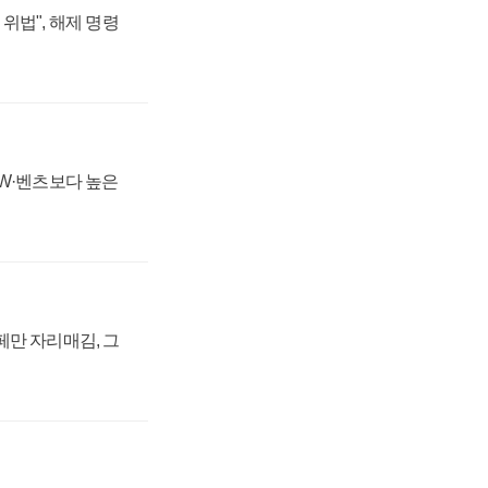
위법", 해제 명령
MW·벤츠보다 높은
페만 자리매김, 그