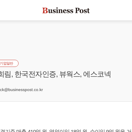
기업일반
 희림, 한국전자인증, 뷰웍스, 에스코넥
k@businesspost.co.kr
결기준 매출 410억 원, 영업이익 18억 원, 순이익 9억 원을 