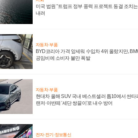
미국 법원 "트럼프 정부 풍력 프로젝트 동결 조치는 
내려
자동차·부품
BYD코리아 가격 앞세워 수입차 4위 올랐지만, B
공임비에 소비자 불만 폭발
자동차·부품
현대차 올해 SUV 국내 베스트셀러 톱10에서 싼타
랜저·아반떼 '세단 쌍끌이'로 내수 방어
전자·전기·정보통신