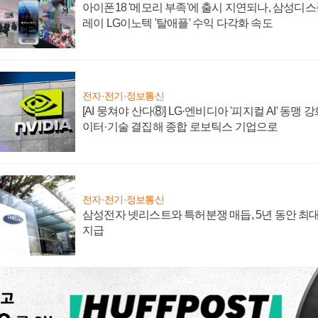
아이폰18 '메모리 부족'에 출시 지연되나, 삼성디
레이 LG이노텍 '탈애플' 수익 다각화 속도
전자·전기·정보통신
[AI 뭉쳐야 산다⑧] LG·엔비디아 '피지컬 AI' 동맹 
이터·기술 결집해 종합 로보틱스 기업으로
전자·전기·정보통신
삼성전자 넷리스트와 특허분쟁 매듭, 5년 동안 최대
지급