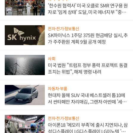
'한수원 협력사' 미국 오클로 SMR 연구용 원
자로 '임계 상태' 도달, 미국 에너지부 "중요
한 이정표"
전자·전기·정보통신
SK하이닉스 1주당 375원 현금배당 실시, 추
가 주주환원 계획 9월 공개 예정
사회
미국 법원 "트럼프 정부 풍력 프로젝트 동결
조치는 위법", 해제 명령 내려
자동차·부품
현대차 올해 SUV 국내 베스트셀러 톱10에
서 싼타페만 자리매김, 그랜저·아반떼 '세단
쌍끌이'로 내수 방어
전자·전기·정보통신
아이폰18 '메모리 부족'에 출시 지연되나, 삼
성디스플레이 LG디스플레이 LG이노텍 '탈