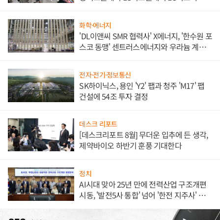
애플' 수익 다각화 속도
화학·에너지
'DL이앤씨 SMR 협력사' X에너지, '한수원 포
스코 동맹' 센트러스에너지와 우라늄 계약
체결
전자·전기·정보통신
SK하이닉스, 용인 'Y2' 팹과 청주 'M17' 팹
건설에 54조 투자 결정
데스크 리포트
[데스크리포트 8월] 무더운 입추에 든 생각,
제약바이오 하반기 훈풍 기대한다
정치
AI시대 맞아 25년 만에 전력산업 구조개편
시동, '발전5사 통합' 넘어 '한전 지주사' 재편
론도