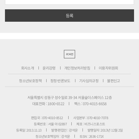
PC버전
회사소개
윤리강령
개인정보처리방침
이용자위원회
청소년보호정책
정정·반론보도
기사심의규정
불편신고
서울특별시 성동구 성수일로 39-34 서울숲더스페이스 12층
대표전화 : 1800-6522
팩스 : 070-4015-8658
편집국 : 070-4010-8512
사업본부 : 070-4010-7078
등록번호 : 서울 아 02897
제호 : 비즈니스포스트
등록일: 2013.11.13
발행·편집인 : 강석운
발행일자: 2013년 12월 2일
청소년보호책임자 : 강석운
ISSN : 2636-171X