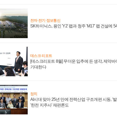
전자·전기·정보통신
SK하이닉스, 용인 'Y2' 팹과 청주 'M17' 팹 건설에 
데스크 리포트
[데스크리포트 8월] 무더운 입추에 든 생각, 제약
기대한다
정치
AI시대 맞아 25년 만에 전력산업 구조개편 시동, '
'한전 지주사' 재편론도