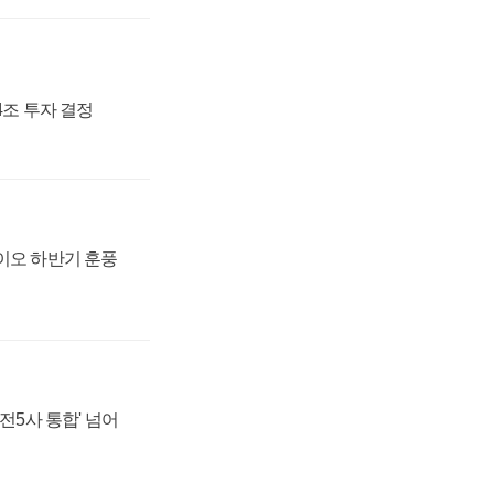
54조 투자 결정
바이오 하반기 훈풍
발전5사 통합' 넘어