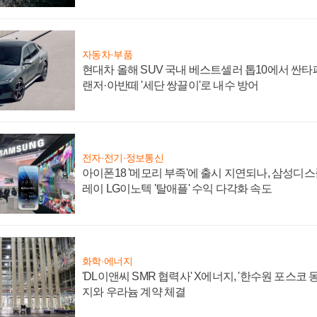
자동차·부품
현대차 올해 SUV 국내 베스트셀러 톱10에서 싼타
랜저·아반떼 '세단 쌍끌이'로 내수 방어
전자·전기·정보통신
아이폰18 '메모리 부족'에 출시 지연되나, 삼성디
레이 LG이노텍 '탈애플' 수익 다각화 속도
화학·에너지
'DL이앤씨 SMR 협력사' X에너지, '한수원 포스코
지와 우라늄 계약 체결