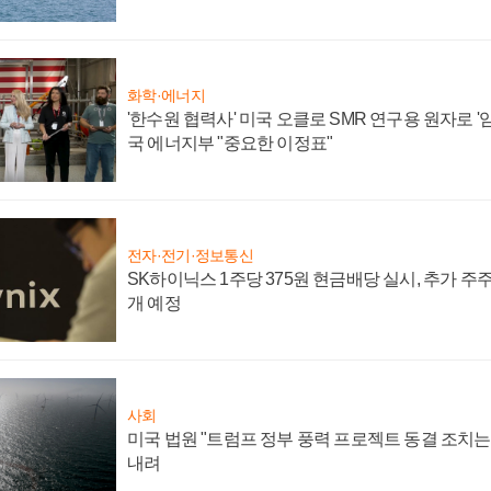
화학·에너지
'한수원 협력사' 미국 오클로 SMR 연구용 원자로 '임
국 에너지부 "중요한 이정표"
전자·전기·정보통신
SK하이닉스 1주당 375원 현금배당 실시, 추가 주
개 예정
사회
미국 법원 "트럼프 정부 풍력 프로젝트 동결 조치는 
내려