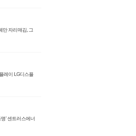
페만 자리매김, 그
스플레이 LG디스플
 동맹' 센트러스에너